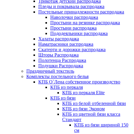
Трикотаж детский распродажа
Пледы и покрывала распродажа
Постельные принадлежности распродажа
Наволочки распродажа
Простыни на резинке распродажа
Простыни распродажа
Пододеяльники распродажа
Халаты распродажа
Наматрасники распродажа
Скатерти и дорожки распродажа
Шторы Распродажа
Полотенца Распродажа
Подушки Распродажа
Праздничный текстиль
Комплекты постельного белья
КПБ О`Лена собственное производство
КПБ из перкаля
КПБ из перкаля Elite
КПБ из бязи
КПБ из белой отбеленной бязи
КПБ из бязи Эконом
КПБ из цветной бязи класса
Стандарт
КПБ из бязи шириной 150
см