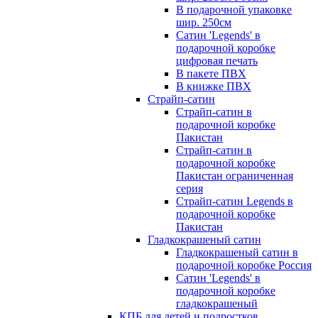
В подарочной упаковке
шир. 250см
Сатин 'Legends' в
подарочной коробке
цифровая печать
В пакете ПВХ
В книжке ПВХ
Страйп-сатин
Страйп-сатин в
подарочной коробке
Пакистан
Страйп-сатин в
подарочной коробке
Пакистан ограниченная
серия
Страйп-сатин Legends в
подарочной коробке
Пакистан
Гладкокрашеный сатин
Гладкокрашеный сатин в
подарочной коробке Россия
Сатин 'Legends' в
подарочной коробке
гладкокрашеный
КПБ для детей и подростков