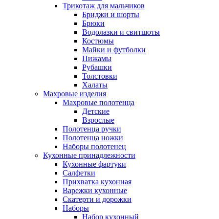
Трикотаж для мальчиков
Бриджи и шорты
Брюки
Водолазки и свитшоты
Костюмы
Майки и футболки
Пижамы
Рубашки
Толстовки
Халаты
Махровые изделия
Махровые полотенца
Детские
Взрослые
Полотенца ручки
Полотенца ножки
Наборы полотенец
Кухонные принадлежности
Кухонные фартуки
Салфетки
Прихватка кухонная
Варежки кухонные
Скатерти и дорожки
Наборы
Набор кухонный