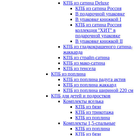
КПБ из сатина Deluxe
КПБ из сатина Россия
В подарочной упаковке
В упаковке книжкой I
КПБ из сатина Россия
коллекция ''ХИТ'' в
подарочной упаковке
В упаковке книжкой II
КПБ из гладкокрашеного сатина-
жаккарда
КПБ из страйп-сатина
КПБ из мако-сатина
КПБ из тенсела
КПБ из поплина
КПБ из поплина радуга актив
КПБ из поплина жаккард
КПБ из поплина шириной 220 см
КПБ для детей и подростков
Комплекты яселька
КПБ из бязи
КПБ из трикотажа
КПБ из поплина
Комплекты 1,5-спальные
КПБ из поплина
КПБ из бязи