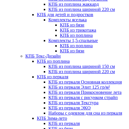
КПБ из поплина жаккард
КПБ из поплина шириной 220 см
КПБ для детей и подростков
Комплекты яселька
КПБ из бязи
КПБ из трикотажа
КПБ из поплина
Комплекты 1,5-спальные
КПБ из поплина
КПБ из бязи
КПБ Текс-Дизайн
КПБ из поплина
КПБ из поплина шириной 150 см
КПБ из поплина шириной 220 см
КПБ из перкаля
КПБ из перкаля Основная коллекция
КПБ из перкаля Элит 125 гр/м²
КПБ из перкаля Прикосновение лета
КПБ из перкаля с рисунком страйп
КПБ из перкаля Текстура
КПБ из перкаля ЭКО
Наборы с одеялом для сна из перкаля
КПБ Зима-лето
КПБ из перкаля
КПБ из бязи