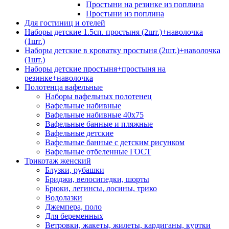
Простыни на резинке из поплина
Простыни из поплина
Для гостиниц и отелей
Наборы детские 1.5сп. простыня (2шт.)+наволочка
(1шт.)
Наборы детские в кроватку простыня (2шт.)+наволочка
(1шт.)
Наборы детские простыня+простыня на
резинке+наволочка
Полотенца вафельные
Наборы вафельных полотенец
Вафельные набивные
Вафельные набивные 40х75
Вафельные банные и пляжные
Вафельные детские
Вафельные банные с детским рисунком
Вафельные отбеленные ГОСТ
Трикотаж женский
Блузки, рубашки
Бриджи, велосипедки, шорты
Брюки, легинсы, лосины, трико
Водолазки
Джемпера, поло
Для беременных
Ветровки, жакеты, жилеты, кардиганы, куртки