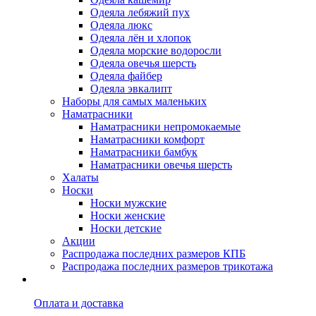
Одеяла лебяжий пух
Одеяла люкс
Одеяла лён и хлопок
Одеяла морские водоросли
Одеяла овечья шерсть
Одеяла файбер
Одеяла эвкалипт
Наборы для самых маленьких
Наматрасники
Наматрасники непромокаемые
Наматрасники комфорт
Наматрасники бамбук
Наматрасники овечья шерсть
Халаты
Носки
Носки мужские
Носки женские
Носки детские
Акции
Распродажа последних размеров КПБ
Распродажа последних размеров трикотажа
Оплата и доставка