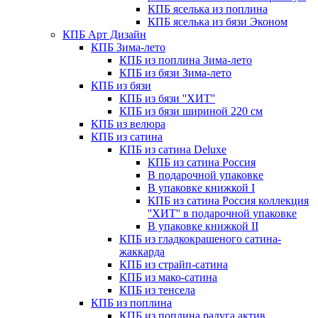
КПБ яселька из поплина
КПБ яселька из бязи Эконом
КПБ Арт Дизайн
КПБ Зима-лето
КПБ из поплина Зима-лето
КПБ из бязи Зима-лето
КПБ из бязи
КПБ из бязи ''ХИТ''
КПБ из бязи шириной 220 см
КПБ из велюра
КПБ из сатина
КПБ из сатина Deluxe
КПБ из сатина Россия
В подарочной упаковке
В упаковке книжкой I
КПБ из сатина Россия коллекция
''ХИТ'' в подарочной упаковке
В упаковке книжкой II
КПБ из гладкокрашеного сатина-
жаккарда
КПБ из страйп-сатина
КПБ из мако-сатина
КПБ из тенсела
КПБ из поплина
КПБ из поплина радуга актив