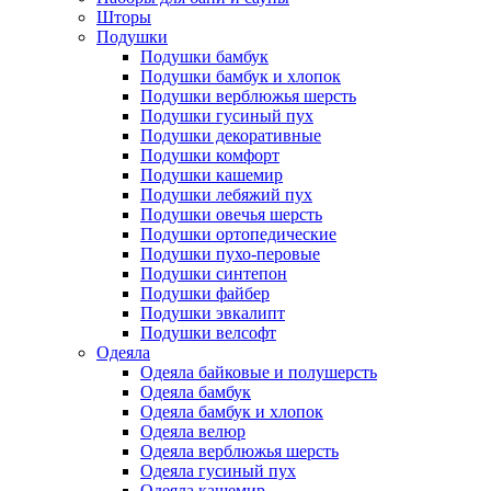
Шторы
Подушки
Подушки бамбук
Подушки бамбук и хлопок
Подушки верблюжья шерсть
Подушки гусиный пух
Подушки декоративные
Подушки комфорт
Подушки кашемир
Подушки лебяжий пух
Подушки овечья шерсть
Подушки ортопедические
Подушки пухо-перовые
Подушки синтепон
Подушки файбер
Подушки эвкалипт
Подушки велсофт
Одеяла
Одеяла байковые и полушерсть
Одеяла бамбук
Одеяла бамбук и хлопок
Одеяла велюр
Одеяла верблюжья шерсть
Одеяла гусиный пух
Одеяла кашемир