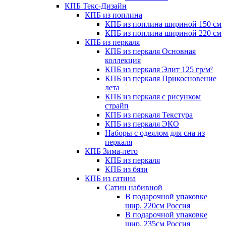
КПБ Текс-Дизайн
КПБ из поплина
КПБ из поплина шириной 150 см
КПБ из поплина шириной 220 см
КПБ из перкаля
КПБ из перкаля Основная
коллекция
КПБ из перкаля Элит 125 гр/м²
КПБ из перкаля Прикосновение
лета
КПБ из перкаля с рисунком
страйп
КПБ из перкаля Текстура
КПБ из перкаля ЭКО
Наборы с одеялом для сна из
перкаля
КПБ Зима-лето
КПБ из перкаля
КПБ из бязи
КПБ из сатина
Сатин набивной
В подарочной упаковке
шир. 220см Россия
В подарочной упаковке
шир. 235см Россия