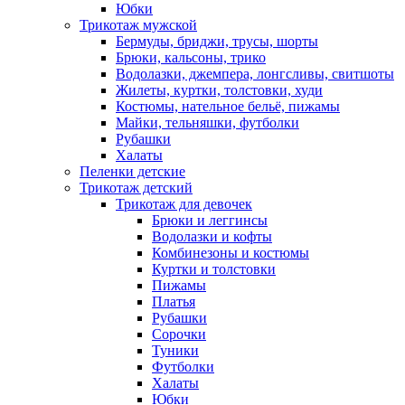
Юбки
Трикотаж мужской
Бермуды, бриджи, трусы, шорты
Брюки, кальсоны, трико
Водолазки, джемпера, лонгсливы, свитшоты
Жилеты, куртки, толстовки, худи
Костюмы, нательное бельё, пижамы
Майки, тельняшки, футболки
Рубашки
Халаты
Пеленки детские
Трикотаж детский
Трикотаж для девочек
Брюки и леггинсы
Водолазки и кофты
Комбинезоны и костюмы
Куртки и толстовки
Пижамы
Платья
Рубашки
Сорочки
Туники
Футболки
Халаты
Юбки