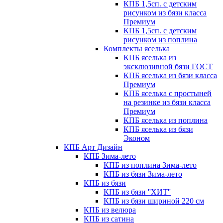
КПБ 1,5сп. с детским
рисунком из бязи класса
Премиум
КПБ 1,5сп. с детским
рисунком из поплина
Комплекты яселька
КПБ яселька из
эксклюзивной бязи ГОСТ
КПБ яселька из бязи класса
Премиум
КПБ яселька с простыней
на резинке из бязи класса
Премиум
КПБ яселька из поплина
КПБ яселька из бязи
Эконом
КПБ Арт Дизайн
КПБ Зима-лето
КПБ из поплина Зима-лето
КПБ из бязи Зима-лето
КПБ из бязи
КПБ из бязи ''ХИТ''
КПБ из бязи шириной 220 см
КПБ из велюра
КПБ из сатина