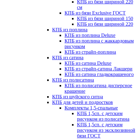
КПБ из бязи шириной 220
см
КПБ из бязи Exclusive ГОСТ
КПБ из бязи шириной 150
КПБ из бязи шириной 220
КПБ из поплина
КПБ из поплина Deluxe
КПБ из поплина с жаккардовым
рисунком
КПБ из страйп-поплина
КПБ из сатина
КПБ из сатина Deluxe
КПБ из страйп-сатина Лакшери
КПБ из сатина гладкокрашеного
КПБ из полисатина
КПБ из полисатина дисперсное
крашение
КПБ из шуйского ситца
КПБ для детей и подростков
Комплекты 1,5-спальные
КПБ 1,5сп. с детским
рисунком из полисатина
КПБ 1,5сп. с детским
рисунком из эксклюзивной
бязи ГОСТ