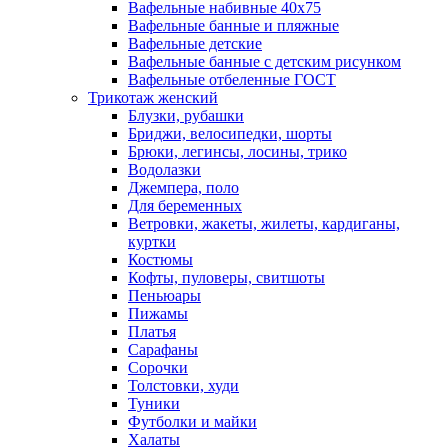
Вафельные набивные 40х75
Вафельные банные и пляжные
Вафельные детские
Вафельные банные с детским рисунком
Вафельные отбеленные ГОСТ
Трикотаж женский
Блузки, рубашки
Бриджи, велосипедки, шорты
Брюки, легинсы, лосины, трико
Водолазки
Джемпера, поло
Для беременных
Ветровки, жакеты, жилеты, кардиганы,
куртки
Костюмы
Кофты, пуловеры, свитшоты
Пеньюары
Пижамы
Платья
Сарафаны
Сорочки
Толстовки, худи
Туники
Футболки и майки
Халаты