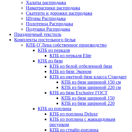
Халаты распродажа
Наматрасники распродажа
Скатерти и дорожки распродажа
Шторы Распродажа
Полотенца Распродажа
Подушки Распродажа
Праздничный текстиль
Комплекты постельного белья
КПБ О`Лена собственное производство
КПБ из перкаля
КПБ из перкаля Elite
КПБ из бязи
КПБ из белой отбеленной бязи
КПБ из бязи Эконом
КПБ из цветной бязи класса Стандарт
КПБ из бязи шириной 150 см
КПБ из бязи шириной 220 см
КПБ из бязи Exclusive ГОСТ
КПБ из бязи шириной 150
КПБ из бязи шириной 220
КПБ из поплина
КПБ из поплина Deluxe
КПБ из поплина с жаккардовым
рисунком
КПБ из страйп-поплина