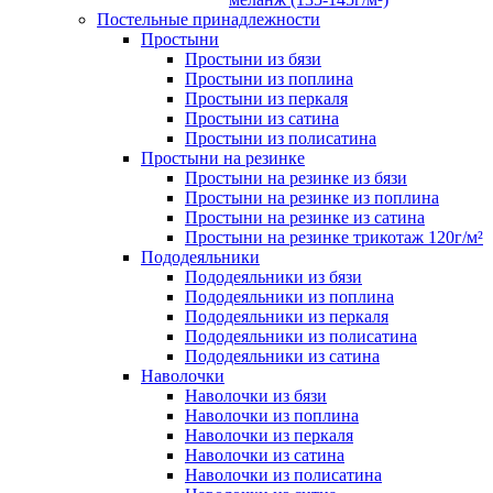
Постельные принадлежности
Простыни
Простыни из бязи
Простыни из поплина
Простыни из перкаля
Простыни из сатина
Простыни из полисатина
Простыни на резинке
Простыни на резинке из бязи
Простыни на резинке из поплина
Простыни на резинке из сатина
Простыни на резинке трикотаж 120г/м²
Пододеяльники
Пододеяльники из бязи
Пододеяльники из поплина
Пододеяльники из перкаля
Пододеяльники из полисатина
Пододеяльники из сатина
Наволочки
Наволочки из бязи
Наволочки из поплина
Наволочки из перкаля
Наволочки из сатина
Наволочки из полисатина