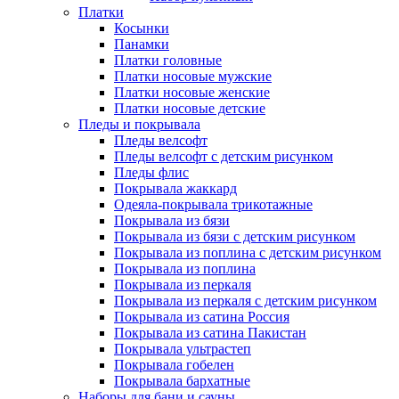
Платки
Косынки
Панамки
Платки головные
Платки носовые мужские
Платки носовые женские
Платки носовые детские
Пледы и покрывала
Пледы велсофт
Пледы велсофт с детским рисунком
Пледы флис
Покрывала жаккард
Одеяла-покрывала трикотажные
Покрывала из бязи
Покрывала из бязи с детским рисунком
Покрывала из поплина с детским рисунком
Покрывала из поплина
Покрывала из перкаля
Покрывала из перкаля с детским рисунком
Покрывала из сатина Россия
Покрывала из сатина Пакистан
Покрывала ультрастеп
Покрывала гобелен
Покрывала бархатные
Наборы для бани и сауны