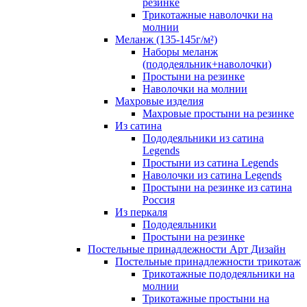
резинке
Трикотажные наволочки на
молнии
Меланж (135-145г/м²)
Наборы меланж
(пододеяльник+наволочки)
Простыни на резинке
Наволочки на молнии
Махровые изделия
Махровые простыни на резинке
Из сатина
Пододеяльники из сатина
Legends
Простыни из сатина Legends
Наволочки из сатина Legends
Простыни на резинке из сатина
Россия
Из перкаля
Пододеяльники
Простыни на резинке
Постельные принадлежности Арт Дизайн
Постельные принадлежности трикотаж
Трикотажные пододеяльники на
молнии
Трикотажные простыни на