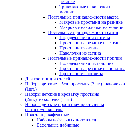
резинке
Трикотажные наволочки на
молнии
Постельные принадлежности махра
Махровые простыни на резинке
Махровые наволочки на молнии
Постельные принадлежности сатин
Пододеяльники из сатина
Простыни на резинке из сатина
Простыни из сатина
Наволочки из сатина
Постельные принадлежности поплин
Пододеяльники из поплина
Простыни на резинке из поплина
Простыни из поплина
Для гостиниц и отелей
Наборы детские 1.5сп. простыня (2шт.)+наволочка
(1шт.)
Наборы детские в кроватку простыня
(2шт.)+наволочка (1шт.)
Наборы детские простыня+простыня на
резинке+наволочка
Полотенца вафельные
Наборы вафельных полотенец
Вафельные набивные