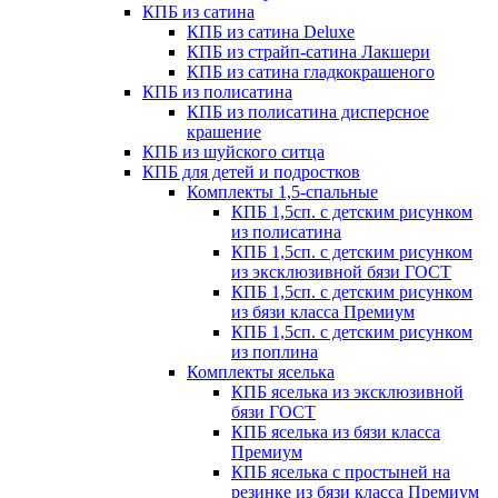
КПБ из сатина
КПБ из сатина Deluxe
КПБ из страйп-сатина Лакшери
КПБ из сатина гладкокрашеного
КПБ из полисатина
КПБ из полисатина дисперсное
крашение
КПБ из шуйского ситца
КПБ для детей и подростков
Комплекты 1,5-спальные
КПБ 1,5сп. с детским рисунком
из полисатина
КПБ 1,5сп. с детским рисунком
из эксклюзивной бязи ГОСТ
КПБ 1,5сп. с детским рисунком
из бязи класса Премиум
КПБ 1,5сп. с детским рисунком
из поплина
Комплекты яселька
КПБ яселька из эксклюзивной
бязи ГОСТ
КПБ яселька из бязи класса
Премиум
КПБ яселька с простыней на
резинке из бязи класса Премиум