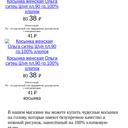
Косынка женская Ольга
Версия для ПК
ситец Шуя пл.90 гр.100%
хлопок
38
80
₽
Оплата на р/с 
Р/с - это расчетный счёт предприятия, для расчетов 
с контрагентами.
41
₽
Косынка женская Ольга
ситец Шуя пл.90 гр.100%
хлопок
38
80
₽
Оплата на р/с 
Р/с - это расчетный счёт предприятия, для расчетов 
с контрагентами.
41
₽
косынка
В нашем магазине вы можете купить чудесные косынки
на голову, которые имеют безупречное качество и
нежный рисунок, нанесённый на 100% хлопковую
ткань.