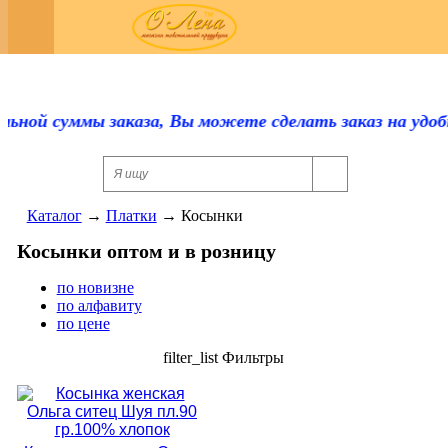
Регистрация
Каталог
Оплата и доставка
ьной суммы заказа, Вы можете сделать заказ на удобн
Скидки
Контакты
Каталог
→
Платки
→
Косынки
Отзывы
Косынки оптом и в розницу
Прайс-лист
по новизне
по алфавиту
по цене
Сертификаты
filter_list
Фильтры
Для оптовиков
Ответы на вопросы