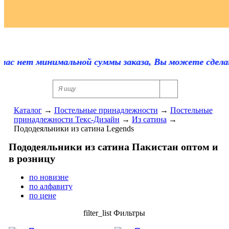
Регистрация
ас нет минимальной суммы заказа, Вы можете сделать 
Каталог
→
Постельные принадлежности
→
Постельные
принадлежности Текс-Дизайн
→
Из сатина
→
Пододеяльники из сатина Legends
Пододеяльники из сатина Пакистан оптом и
в розницу
по новизне
по алфавиту
по цене
filter_list
Фильтры