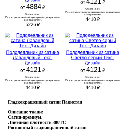
4121
от
₽
4884
от
₽
Оплата на р/с 
Р/с - это расчетный счёт предприятия, для расчетов 
Оплата на р/с 
с контрагентами.
Р/с - это расчетный счёт предприятия, для расчетов 
4410
₽
с контрагентами.
5226
₽
Пододеяльник из сатина
Пододеяльник из сатина
Лавандовый Текс-
Светло-серый Текс-
Дизайн
Дизайн
4121
4121
от
₽
от
₽
Оплата на р/с 
Оплата на р/с 
Р/с - это расчетный счёт предприятия, для расчетов 
Р/с - это расчетный счёт предприятия, для расчетов 
с контрагентами.
с контрагентами.
4410
₽
4410
₽
Гладкокрашенный сатин Пакистан
Описание ткани:
Сатин-премиум.
Линейная плотность 300ТС
Роскошный гладкокрашенный сатин