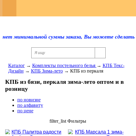
Регистрация
Каталог
Оплата и доставка
 нет минимальной суммы заказа, Вы можете сделать зак
Скидки
Контакты
Каталог
→
Комплекты постельного белья
→
КПБ Текс-
Дизайн
→
КПБ Зима-лето
→
КПБ из перкаля
Отзывы
КПБ из бязи, перкаля зима-лето оптом и в
Прайс-лист
розницу
по новизне
Сертификаты
по алфавиту
по цене
Для оптовиков
filter_list
Фильтры
Ответы на вопросы