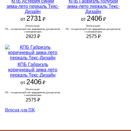
КПБ Астерия синий
КПБ Габриэль голубой
зима-лето перкаль Текс-
зима-лето перкаль Текс-
Дизайн
Дизайн
2731
2406
от
₽
от
₽
Оплата на р/с 
Оплата на р/с 
Р/с - это расчетный счёт предприятия, для расчетов 
Р/с - это расчетный счёт предприятия, для расчетов 
с контрагентами.
с контрагентами.
2923
₽
2575
₽
КПБ Габриэль
коричневый зима-лето
перкаль Текс-Дизайн
2406
от
₽
Оплата на р/с 
Р/с - это расчетный счёт предприятия, для расчетов 
с контрагентами.
2575
₽
Версия для ПК