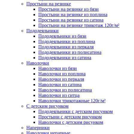
Простыни на резинке
Простыни на резинке из бязи
Простыни на резинке из поплина
Простыни на резинке из сатина
Простыни на резинке трикотаж 120г/м²
Пододеяльники
Пододеяльники из бязи
Пододеяльники из поплина
Пододеяльники из перкаля
Пододеяльники из полисатина
Пододеяльники из сатина
Наволочки
Наволочки из бязи
Наволочки из поплина
Наволочки из перкаля
Наволочки из сатина
Наволочки из полисатина
Наволочки из ситца
Наволочки трикотажные 120г/м²
C детским рисунком
Пододеяльники с детским рисунком
Простыни с детским рисунком
Наволочки с детским рисунком
Наперники
Наволочки непарные