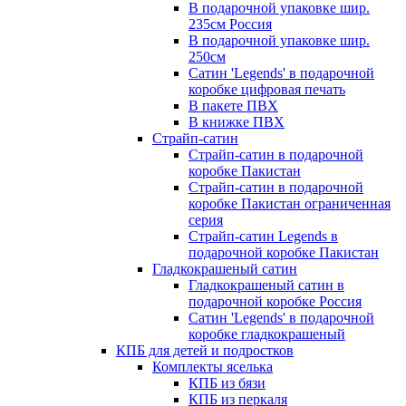
В подарочной упаковке шир.
235см Россия
В подарочной упаковке шир.
250см
Сатин 'Legends' в подарочной
коробке цифровая печать
В пакете ПВХ
В книжке ПВХ
Страйп-сатин
Страйп-сатин в подарочной
коробке Пакистан
Страйп-сатин в подарочной
коробке Пакистан ограниченная
серия
Страйп-сатин Legends в
подарочной коробке Пакистан
Гладкокрашеный сатин
Гладкокрашеный сатин в
подарочной коробке Россия
Сатин 'Legends' в подарочной
коробке гладкокрашеный
КПБ для детей и подростков
Комплекты яселька
КПБ из бязи
КПБ из перкаля