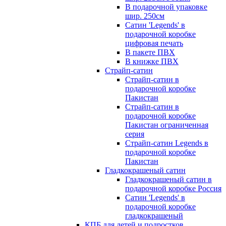
В подарочной упаковке
шир. 250см
Сатин 'Legends' в
подарочной коробке
цифровая печать
В пакете ПВХ
В книжке ПВХ
Страйп-сатин
Страйп-сатин в
подарочной коробке
Пакистан
Страйп-сатин в
подарочной коробке
Пакистан ограниченная
серия
Страйп-сатин Legends в
подарочной коробке
Пакистан
Гладкокрашеный сатин
Гладкокрашеный сатин в
подарочной коробке Россия
Сатин 'Legends' в
подарочной коробке
гладкокрашеный
КПБ для детей и подростков