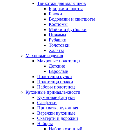
Трикотаж для мальчиков
Бриджи и шорты
Брюки
Водолазки и свитшоты
Костюмы
Майки и футболки
Пижамы
Рубашки
Толстовки
Халаты
Махровые изделия
Махровые полотенца
Детские
Взрослые
Полотенца ручки
Полотенца ножки
Наборы полотенец
Кухонные принадлежности
Кухонные фартуки
Салфетки
Прихватка кухонная
Варежки кухонные
Скатерти и дорожки
Наборы
Набор кухонный