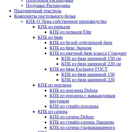
Полотенца Распродажа
Подушки Распродажа
Праздничный текстиль
Комплекты постельного белья
КПБ О`Лена собственное производство
КПБ из перкаля
КПБ из перкаля Elite
КПБ из бязи
КПБ из белой отбеленной бязи
КПБ из бязи Эконом
КПБ из цветной бязи класса Стандарт
КПБ из бязи шириной 150 см
КПБ из бязи шириной 220 см
КПБ из бязи Exclusive ГОСТ
КПБ из бязи шириной 150
КПБ из бязи шириной 220
КПБ из поплина
КПБ из поплина Deluxe
КПБ из поплина с жаккардовым
рисунком
КПБ из страйп-поплина
КПБ из сатина
КПБ из сатина Deluxe
КПБ из страйп-сатина Лакшери
КПБ из сатина гладкокрашеного