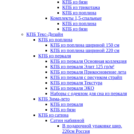
КПБ из бязи
КПБ из трикотажа
КПБ из поплина
Комплекты 1,5-спальные
КПБ из поплина
КПБ из бязи
КПБ Текс-Дизайн
КПБ из поплина
КПБ из поплина шириной 150 см
КПБ из поплина шириной 220 см
КПБ из перкаля
КПБ из перкаля Основная коллекция
КПБ из перкаля Элит 125 гр/м²
КПБ из перкаля Прикосновение лета
КПБ из перкаля с рисунком страйп
КПБ из перкаля Текстура
КПБ из перкаля ЭКО
Наборы с одеялом для сна из перкаля
КПБ Зима-лето
КПБ из перкаля
КПБ из бязи
КПБ из сатина
Сатин набивной
В подарочной упаковке шир.
220см Россия