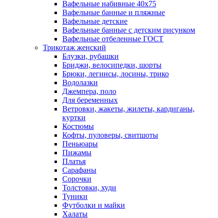
Вафельные набивные 40х75
Вафельные банные и пляжные
Вафельные детские
Вафельные банные с детским рисунком
Вафельные отбеленные ГОСТ
Трикотаж женский
Блузки, рубашки
Бриджи, велосипедки, шорты
Брюки, легинсы, лосины, трико
Водолазки
Джемпера, поло
Для беременных
Ветровки, жакеты, жилеты, кардиганы,
куртки
Костюмы
Кофты, пуловеры, свитшоты
Пеньюары
Пижамы
Платья
Сарафаны
Сорочки
Толстовки, худи
Туники
Футболки и майки
Халаты