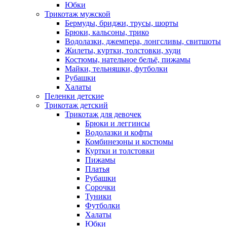
Юбки
Трикотаж мужской
Бермуды, бриджи, трусы, шорты
Брюки, кальсоны, трико
Водолазки, джемпера, лонгсливы, свитшоты
Жилеты, куртки, толстовки, худи
Костюмы, нательное бельё, пижамы
Майки, тельняшки, футболки
Рубашки
Халаты
Пеленки детские
Трикотаж детский
Трикотаж для девочек
Брюки и леггинсы
Водолазки и кофты
Комбинезоны и костюмы
Куртки и толстовки
Пижамы
Платья
Рубашки
Сорочки
Туники
Футболки
Халаты
Юбки