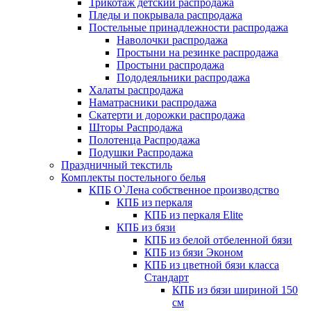
Трикотаж детский распродажа
Пледы и покрывала распродажа
Постельные принадлежности распродажа
Наволочки распродажа
Простыни на резинке распродажа
Простыни распродажа
Пододеяльники распродажа
Халаты распродажа
Наматрасники распродажа
Скатерти и дорожки распродажа
Шторы Распродажа
Полотенца Распродажа
Подушки Распродажа
Праздничный текстиль
Комплекты постельного белья
КПБ О`Лена собственное производство
КПБ из перкаля
КПБ из перкаля Elite
КПБ из бязи
КПБ из белой отбеленной бязи
КПБ из бязи Эконом
КПБ из цветной бязи класса
Стандарт
КПБ из бязи шириной 150
см