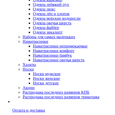
Одеяла лебяжий пух
Одеяла люкс
Одеяла лён и хлопок
Одеяла морские водоросли
Одеяла овечья шерсть
Одеяла файбер
Одеяла эвкалипт
Наборы для самых маленьких
Наматрасники
Наматрасники непромокаемые
Наматрасники комфорт
Наматрасники бамбук
Наматрасники овечья шерсть
Халаты
Носки
Носки мужские
Носки женские
Носки детские
Акции
Распродажа последних размеров КПБ
Распродажа последних размеров трикотажа
Оплата и доставка