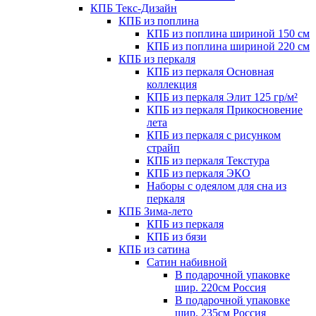
КПБ Текс-Дизайн
КПБ из поплина
КПБ из поплина шириной 150 см
КПБ из поплина шириной 220 см
КПБ из перкаля
КПБ из перкаля Основная
коллекция
КПБ из перкаля Элит 125 гр/м²
КПБ из перкаля Прикосновение
лета
КПБ из перкаля с рисунком
страйп
КПБ из перкаля Текстура
КПБ из перкаля ЭКО
Наборы с одеялом для сна из
перкаля
КПБ Зима-лето
КПБ из перкаля
КПБ из бязи
КПБ из сатина
Сатин набивной
В подарочной упаковке
шир. 220см Россия
В подарочной упаковке
шир. 235см Россия