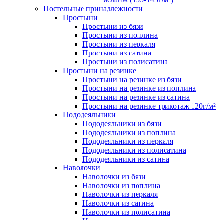
Постельные принадлежности
Простыни
Простыни из бязи
Простыни из поплина
Простыни из перкаля
Простыни из сатина
Простыни из полисатина
Простыни на резинке
Простыни на резинке из бязи
Простыни на резинке из поплина
Простыни на резинке из сатина
Простыни на резинке трикотаж 120г/м²
Пододеяльники
Пододеяльники из бязи
Пододеяльники из поплина
Пододеяльники из перкаля
Пододеяльники из полисатина
Пододеяльники из сатина
Наволочки
Наволочки из бязи
Наволочки из поплина
Наволочки из перкаля
Наволочки из сатина
Наволочки из полисатина