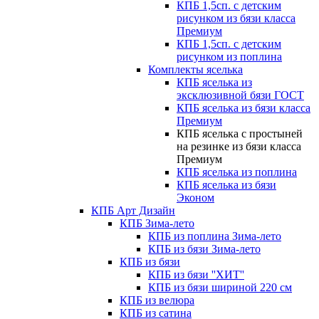
КПБ 1,5сп. с детским
рисунком из бязи класса
Премиум
КПБ 1,5сп. с детским
рисунком из поплина
Комплекты яселька
КПБ яселька из
эксклюзивной бязи ГОСТ
КПБ яселька из бязи класса
Премиум
КПБ яселька с простыней
на резинке из бязи класса
Премиум
КПБ яселька из поплина
КПБ яселька из бязи
Эконом
КПБ Арт Дизайн
КПБ Зима-лето
КПБ из поплина Зима-лето
КПБ из бязи Зима-лето
КПБ из бязи
КПБ из бязи ''ХИТ''
КПБ из бязи шириной 220 см
КПБ из велюра
КПБ из сатина