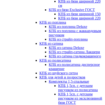
КПБ из бязи шириной 220
см
КПБ из бязи Exclusive ГОСТ
КПБ из бязи шириной 150
КПБ из бязи шириной 220
КПБ из поплина
КПБ из поплина Deluxe
КПБ из поплина с жаккардовым
рисунком
КПБ из страйп-поплина
КПБ из сатина
КПБ из сатина Deluxe
КПБ из страйп-сатина Лакшери
КПБ из сатина гладкокрашеного
КПБ из полисатина
КПБ из полисатина дисперсное
крашение
КПБ из шуйского ситца
КПБ для детей и подростков
Комплекты 1,5-спальные
КПБ 1,5сп. с детским
рисунком из полисатина
КПБ 1,5сп. с детским
рисунком из эксклюзивной
бязи ГОСТ