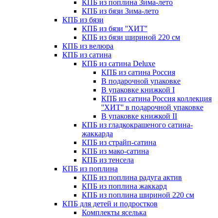
КПБ из поплина Зима-лето
КПБ из бязи Зима-лето
КПБ из бязи
КПБ из бязи ''ХИТ''
КПБ из бязи шириной 220 см
КПБ из велюра
КПБ из сатина
КПБ из сатина Deluxe
КПБ из сатина Россия
В подарочной упаковке
В упаковке книжкой I
КПБ из сатина Россия коллекция
''ХИТ'' в подарочной упаковке
В упаковке книжкой II
КПБ из гладкокрашеного сатина-
жаккарда
КПБ из страйп-сатина
КПБ из мако-сатина
КПБ из тенсела
КПБ из поплина
КПБ из поплина радуга актив
КПБ из поплина жаккард
КПБ из поплина шириной 220 см
КПБ для детей и подростков
Комплекты яселька