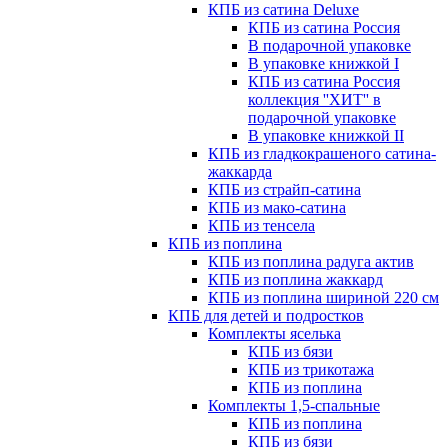
КПБ из сатина Deluxe
КПБ из сатина Россия
В подарочной упаковке
В упаковке книжкой I
КПБ из сатина Россия
коллекция ''ХИТ'' в
подарочной упаковке
В упаковке книжкой II
КПБ из гладкокрашеного сатина-
жаккарда
КПБ из страйп-сатина
КПБ из мако-сатина
КПБ из тенсела
КПБ из поплина
КПБ из поплина радуга актив
КПБ из поплина жаккард
КПБ из поплина шириной 220 см
КПБ для детей и подростков
Комплекты яселька
КПБ из бязи
КПБ из трикотажа
КПБ из поплина
Комплекты 1,5-спальные
КПБ из поплина
КПБ из бязи