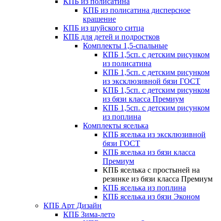
КПБ из полисатина
КПБ из полисатина дисперсное
крашение
КПБ из шуйского ситца
КПБ для детей и подростков
Комплекты 1,5-спальные
КПБ 1,5сп. с детским рисунком
из полисатина
КПБ 1,5сп. с детским рисунком
из эксклюзивной бязи ГОСТ
КПБ 1,5сп. с детским рисунком
из бязи класса Премиум
КПБ 1,5сп. с детским рисунком
из поплина
Комплекты яселька
КПБ яселька из эксклюзивной
бязи ГОСТ
КПБ яселька из бязи класса
Премиум
КПБ яселька с простыней на
резинке из бязи класса Премиум
КПБ яселька из поплина
КПБ яселька из бязи Эконом
КПБ Арт Дизайн
КПБ Зима-лето