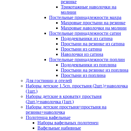
резинке
Трикотажные наволочки на
молнии
Постельные принадлежности махра
Махровые простыни на резинке
Махровые наволочки на молнии
Постельные принадлежности сатин
Пододеяльники из сатина
Простыни на резинке из сатина
Простыни из сатина
Наволочки из сатина
Постельные принадлежности поплин
Пододеяльники из поплина
Простыни на резинке из поплина
Простыни из поплина
Для гостиниц и отелей
Наборы детские 1.5сп. простыня (2шт.)+наволочка
(1шт.)
Наборы детские в кроватку простыня
(2шт.)+наволочка (1шт.)
Наборы детские простыня+простыня на
резинке+наволочка
Полотенца вафельные
Наборы вафельных полотенец
Вафельные набивные