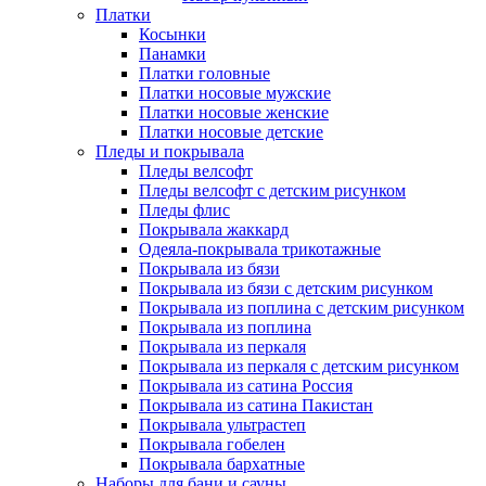
Платки
Косынки
Панамки
Платки головные
Платки носовые мужские
Платки носовые женские
Платки носовые детские
Пледы и покрывала
Пледы велсофт
Пледы велсофт с детским рисунком
Пледы флис
Покрывала жаккард
Одеяла-покрывала трикотажные
Покрывала из бязи
Покрывала из бязи с детским рисунком
Покрывала из поплина с детским рисунком
Покрывала из поплина
Покрывала из перкаля
Покрывала из перкаля с детским рисунком
Покрывала из сатина Россия
Покрывала из сатина Пакистан
Покрывала ультрастеп
Покрывала гобелен
Покрывала бархатные
Наборы для бани и сауны