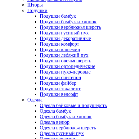
Шторы
Подушки
Подушки бамбук
Подушки бамбук и хлопок
Подушки верблюжья шерсть
Подушки гусиный пух
Подушки декоративные
Подушки комфорт
Подушки кашемир
Подушки лебяжий пух
Подушки овечья шерсть
Подушки ортопедические
Подушки пухо-перовые
Подушки синтепон
Подушки файбер
Подушки эвкалипт
Подушки велсофт
Одеяла
Одеяла байковые и полушерсть
Одеяла бамбук
Одеяла бамбук и хлопок
Одеяла велюр
Одеяла верблюжья шерсть
Одеяла гусиный пух
Одеяла кашемир