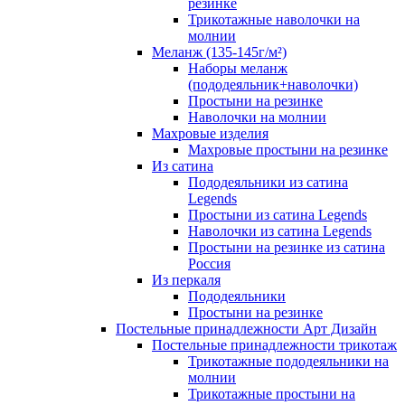
резинке
Трикотажные наволочки на
молнии
Меланж (135-145г/м²)
Наборы меланж
(пододеяльник+наволочки)
Простыни на резинке
Наволочки на молнии
Махровые изделия
Махровые простыни на резинке
Из сатина
Пододеяльники из сатина
Legends
Простыни из сатина Legends
Наволочки из сатина Legends
Простыни на резинке из сатина
Россия
Из перкаля
Пододеяльники
Простыни на резинке
Постельные принадлежности Арт Дизайн
Постельные принадлежности трикотаж
Трикотажные пододеяльники на
молнии
Трикотажные простыни на