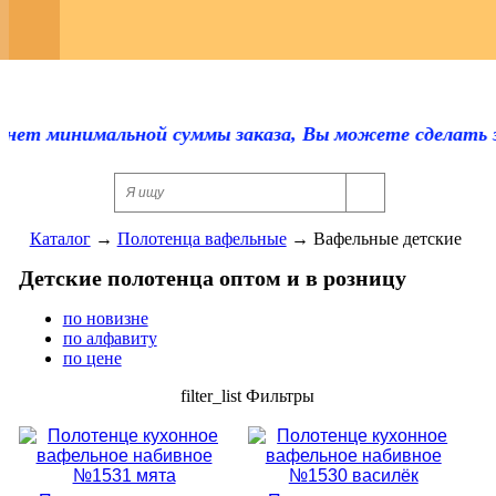
Регистрация
Каталог
Оплата и доставка
нет минимальной суммы заказа, Вы можете сделать зака
Скидки
Контакты
Каталог
→
Полотенца вафельные
→
Вафельные детские
Отзывы
Детские полотенца оптом и в розницу
Прайс-лист
по новизне
по алфавиту
по цене
Сертификаты
filter_list
Фильтры
Для оптовиков
Ответы на вопросы