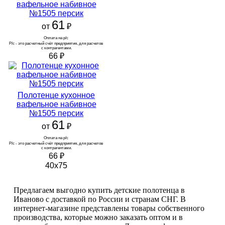
вафельное набивное
№1505 персик
61
от
₽
Оплата на р/с 
Р/с - это расчетный счёт предприятия, для расчетов 
с контрагентами.
66
₽
Полотенце кухонное
вафельное набивное
№1505 персик
61
от
₽
Оплата на р/с 
Р/с - это расчетный счёт предприятия, для расчетов 
с контрагентами.
66
₽
40х75
Предлагаем выгодно купить детские полотенца в
Иваново с доставкой по России и странам СНГ. В
интернет-магазине представлены товары собственного
производства, которые можно заказать оптом и в