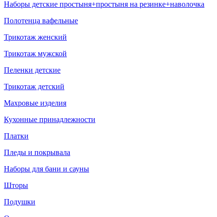
Наборы детские простыня+простыня на резинке+наволочка
Полотенца вафельные
Трикотаж женский
Трикотаж мужской
Пеленки детские
Трикотаж детский
Махровые изделия
Кухонные принадлежности
Платки
Пледы и покрывала
Наборы для бани и сауны
Шторы
Подушки