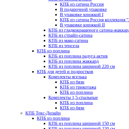
КПБ из сатина Россия
В подарочной упаковке
В упаковке книжкой I
КПБ из сатина Россия коллекция '
В упаковке книжкой II
КПБ из гладкокрашеного сатина-жаккар
КПБ из страйп-сатина
КПБ из мако-сатина
КПБ из тенсела
КПБ из поплина
КПБ из поплина радуга актив
КПБ из поплина жаккард
КПБ из поплина шириной 220 см
КПБ для детей и подростков
Комплекты яселька
КПБ из бязи
КПБ из трикотажа
КПБ из поплина
Комплекты 1,5-спальные
КПБ из поплина
КПБ из бязи
КПБ Текс-Дизайн
КПБ из поплина
КПБ из поплина шириной 150 см
КПБ из поплина шириной 220 см