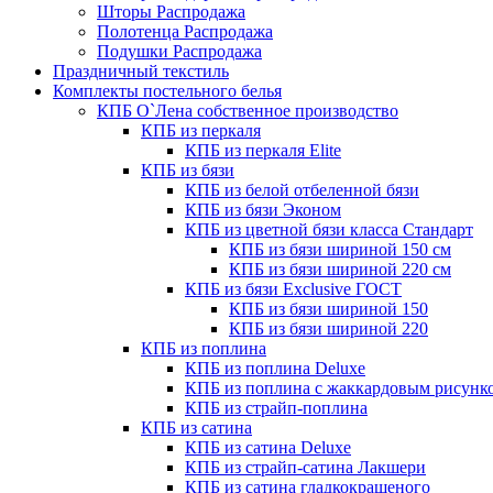
Шторы Распродажа
Полотенца Распродажа
Подушки Распродажа
Праздничный текстиль
Комплекты постельного белья
КПБ О`Лена собственное производство
КПБ из перкаля
КПБ из перкаля Elite
КПБ из бязи
КПБ из белой отбеленной бязи
КПБ из бязи Эконом
КПБ из цветной бязи класса Стандарт
КПБ из бязи шириной 150 см
КПБ из бязи шириной 220 см
КПБ из бязи Exclusive ГОСТ
КПБ из бязи шириной 150
КПБ из бязи шириной 220
КПБ из поплина
КПБ из поплина Deluxe
КПБ из поплина с жаккардовым рисунк
КПБ из страйп-поплина
КПБ из сатина
КПБ из сатина Deluxe
КПБ из страйп-сатина Лакшери
КПБ из сатина гладкокрашеного