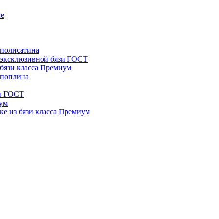
ие
 полисатина
з эксклюзивной бязи ГОСТ
 бязи класса Премиум
 поплина
зи ГОСТ
иум
ке из бязи класса Премиум