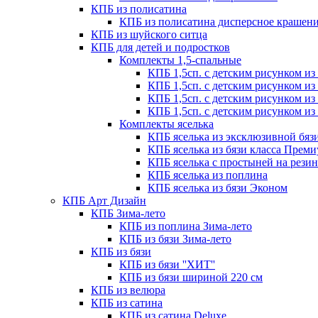
КПБ из полисатина
КПБ из полисатина дисперсное крашен
КПБ из шуйского ситца
КПБ для детей и подростков
Комплекты 1,5-спальные
КПБ 1,5сп. с детским рисунком из
КПБ 1,5сп. с детским рисунком и
КПБ 1,5сп. с детским рисунком из
КПБ 1,5сп. с детским рисунком из
Комплекты яселька
КПБ яселька из эксклюзивной бя
КПБ яселька из бязи класса Прем
КПБ яселька с простыней на резин
КПБ яселька из поплина
КПБ яселька из бязи Эконом
КПБ Арт Дизайн
КПБ Зима-лето
КПБ из поплина Зима-лето
КПБ из бязи Зима-лето
КПБ из бязи
КПБ из бязи ''ХИТ''
КПБ из бязи шириной 220 см
КПБ из велюра
КПБ из сатина
КПБ из сатина Deluxe