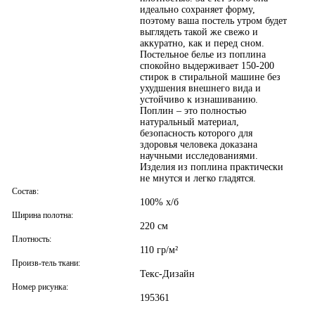
Версия для ПК
идеально сохраняет форму,
поэтому ваша постель утром будет
выглядеть такой же свежо и
аккуратно, как и перед сном.
Постельное белье из поплина
спокойно выдерживает 150-200
стирок в стиральной машине без
ухудшения внешнего вида и
устойчиво к изнашиванию.
Поплин – это полностью
натуральный материал,
безопасность которого для
здоровья человека доказана
научными исследованиями.
Изделия из поплина практически
не мнутся и легко гладятся.
Состав:
100% х/б
Ширина полотна:
220 см
Плотность:
110 гр/м²
Произв-тель ткани:
Текс-Дизайн
Номер рисунка:
195361