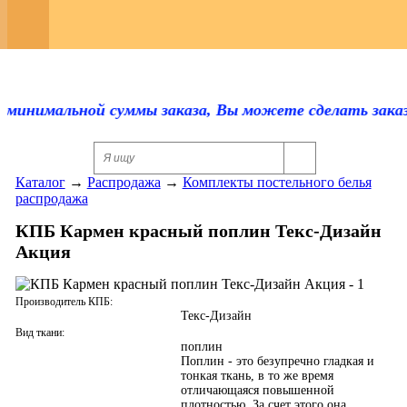
Регистрация
Каталог
Оплата и доставка
 минимальной суммы заказа, Вы можете сделать заказ н
Скидки
Каталог
→
Распродажа
→
Комплекты постельного белья
Контакты
распродажа
Отзывы
КПБ Кармен красный поплин Текс-Дизайн
Акция
Прайс-лист
Сертификаты
Производитель КПБ:
Текс-Дизайн
Вид ткани:
Для оптовиков
поплин
Поплин - это безупречно гладкая и
тонкая ткань, в то же время
Ответы на вопросы
отличающаяся повышенной
плотностью. За счет этого она