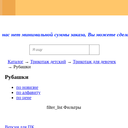
Регистрация
Каталог
Оплата и доставка
 нас нет минимальной суммы заказа, Вы можете сделат
Скидки
Контакты
Каталог
→
Трикотаж детский
→
Трикотаж для девочек
→
Рубашки
Отзывы
Рубашки
Прайс-лист
по новизне
по алфавиту
Сертификаты
по цене
Для оптовиков
filter_list
Фильтры
Ответы на вопросы
Версия для ПК