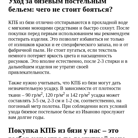
Уход за бязевым постельным
бельем: чего не стоит бояться?
КПБ из бязи отлично отстирываются в прохладной воде
с мягкими моющими средствами и быстро сохнут. После
покупки перед первым использованием мы рекомендуем
постирать изделия. Это позволит избавиться не только
от излишков краски и ее специфического запаха, но и от
фабричной пыли. Не стоит пугаться, если текстиль
немного потеряет яркость цвета и насыщенность
рисунков. Это вполне естественно, после 2-3 стирки и в
дальнейшем изделия не утратят своей
привлекательности.
Также нужно учитывать, что КПБ из бязи могут дать
незначительную усадку. В зависимости от плотности
2
2
2
ткани – 90 гр/м
, 120 гр/м
и 142 гр/м
усадка может
составлять 3-5 см, 2-3 см и 1-2 см, соответственно, на
погонный метр полотна. При соблюдении всех условий
ухода бязевое постельное белье из Иваново прослужит
вам долгие годы.
Покупка КПБ из бязи у нас – это