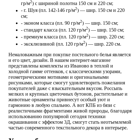
2
гр/м
) с шириной полотна 150 см и 220 см;
2
- г. Шуя (пл. 142-146 гр/м
) — шир. 150 см и 220
см;
2
- эконом класса (пл. 90 гр/м
) — шир. 150 см;
2
- стандарт класса (пл. 120 гр/м
) — шир. 150 см;
2
- премиум класса (пл. 120 гр/м
) — шир. 220 см;
2
- эксклюзивной (пл. 120 гр/м
) — шир. 220 см.
Немаловажным при покупке постельного белья является
и его цвет, дизайн. В нашем интернет-магазине
представлены комплекты из Иваново в теплой и
холодной гамме оттенков, с классическими узорами,
геометрическими мотивами и оригинальными
рисунками, которые смогут удовлетворить пожелания
покупателей даже с взыскательным вкусом. Россыпь
мелких и крупных цветочных бутонов, растительные и
животные орнаменты привнесут особый уют и
гармонию в любую спальню. А вот КПБ из бязи с
реалистичными фрагментами живой природы, благодаря
использованию популярной сегодня техники
окрашивания с эффектом 3Д, смогут стать неотъемлемой
частью современного текстильного декора в интерьере.