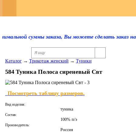
Регистрация
Каталог
Оплата и доставка
нимальной суммы заказа, Вы можете сделать заказ на у
Скидки
Каталог
→
Трикотаж женский
→
Туники
Контакты
584 Туника Полоса сиреневый Свт
Отзывы
Прайс-лист
Посмотреть таблицу размеров
.
Сертификаты
Вид изделия:
туника
Для оптовиков
Состав:
100% п/э
Производитель:
Ответы на вопросы
Россия