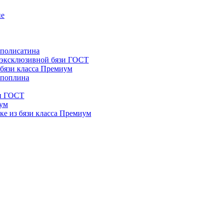
ие
 полисатина
з эксклюзивной бязи ГОСТ
 бязи класса Премиум
 поплина
зи ГОСТ
иум
ке из бязи класса Премиум