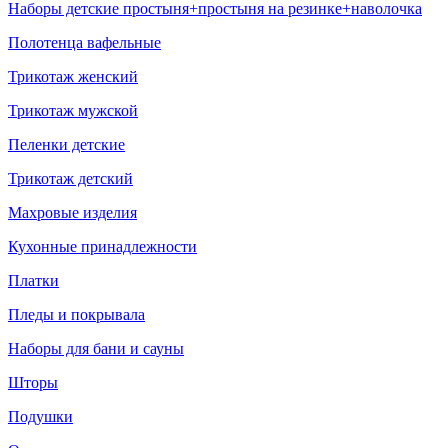
Наборы детские простыня+простыня на резинке+наволочка
Полотенца вафельные
Трикотаж женский
Трикотаж мужской
Пеленки детские
Трикотаж детский
Махровые изделия
Кухонные принадлежности
Платки
Пледы и покрывала
Наборы для бани и сауны
Шторы
Подушки