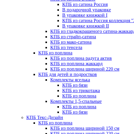
КПБ из сатина Россия
В подарочной упаковке
В упаковке книжкой I
КПБ из сатина Россия коллекция '
В упаковке книжкой II
КПБ из гладкокрашеного сатина-жаккар
КПБ из страйп-сатина
КПБ из мако-сатина
КПБ из тенсела
КПБ из поплина
КПБ из поплина радуга актив
КПБ из поплина жаккард
КПБ из поплина шириной 220 см
КПБ для детей и подростков
Комплекты яселька
КПБ из бязи
КПБ из трикотажа
КПБ из поплина
Комплекты 1,5-спальные
КПБ из поплина
КПБ из бязи
КПБ Текс-Дизайн
КПБ из поплина
КПБ из поплина шириной 150 см
КПБ из поплина шириной 220 см