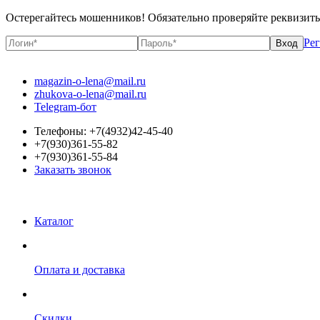
Остерегайтесь мошенников! Обязательно проверяйте реквизит
Ре
magazin-o-lena@mail.ru
zhukova-o-lena@mail.ru
Telegram-бот
Телефоны: +7(4932)42-45-40
+7(930)361-55-82
+7(930)361-55-84
Заказать звонок
Каталог
Оплата и доставка
Скидки