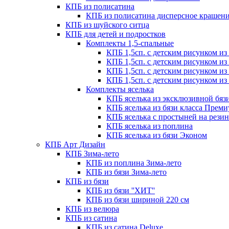
КПБ из полисатина
КПБ из полисатина дисперсное крашен
КПБ из шуйского ситца
КПБ для детей и подростков
Комплекты 1,5-спальные
КПБ 1,5сп. с детским рисунком из
КПБ 1,5сп. с детским рисунком и
КПБ 1,5сп. с детским рисунком из
КПБ 1,5сп. с детским рисунком из
Комплекты яселька
КПБ яселька из эксклюзивной бя
КПБ яселька из бязи класса Прем
КПБ яселька с простыней на резин
КПБ яселька из поплина
КПБ яселька из бязи Эконом
КПБ Арт Дизайн
КПБ Зима-лето
КПБ из поплина Зима-лето
КПБ из бязи Зима-лето
КПБ из бязи
КПБ из бязи ''ХИТ''
КПБ из бязи шириной 220 см
КПБ из велюра
КПБ из сатина
КПБ из сатина Deluxe