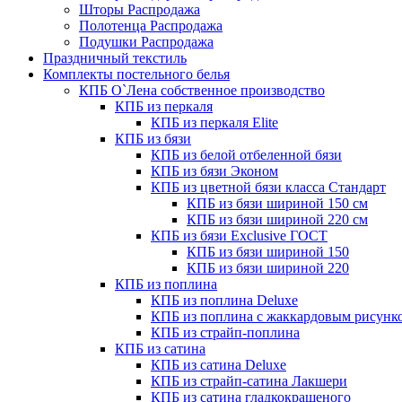
Шторы Распродажа
Полотенца Распродажа
Подушки Распродажа
Праздничный текстиль
Комплекты постельного белья
КПБ О`Лена собственное производство
КПБ из перкаля
КПБ из перкаля Elite
КПБ из бязи
КПБ из белой отбеленной бязи
КПБ из бязи Эконом
КПБ из цветной бязи класса Стандарт
КПБ из бязи шириной 150 см
КПБ из бязи шириной 220 см
КПБ из бязи Exclusive ГОСТ
КПБ из бязи шириной 150
КПБ из бязи шириной 220
КПБ из поплина
КПБ из поплина Deluxe
КПБ из поплина с жаккардовым рисунк
КПБ из страйп-поплина
КПБ из сатина
КПБ из сатина Deluxe
КПБ из страйп-сатина Лакшери
КПБ из сатина гладкокрашеного