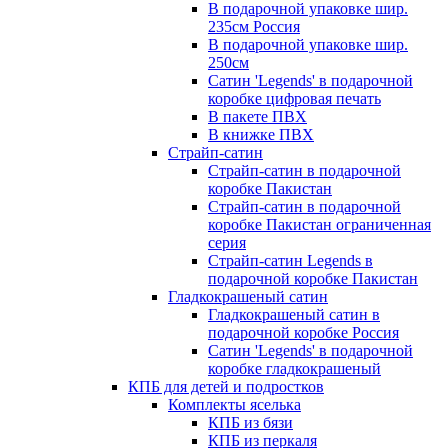
В подарочной упаковке шир.
235см Россия
В подарочной упаковке шир.
250см
Сатин 'Legends' в подарочной
коробке цифровая печать
В пакете ПВХ
В книжке ПВХ
Страйп-сатин
Страйп-сатин в подарочной
коробке Пакистан
Страйп-сатин в подарочной
коробке Пакистан ограниченная
серия
Страйп-сатин Legends в
подарочной коробке Пакистан
Гладкокрашеный сатин
Гладкокрашеный сатин в
подарочной коробке Россия
Сатин 'Legends' в подарочной
коробке гладкокрашеный
КПБ для детей и подростков
Комплекты яселька
КПБ из бязи
КПБ из перкаля