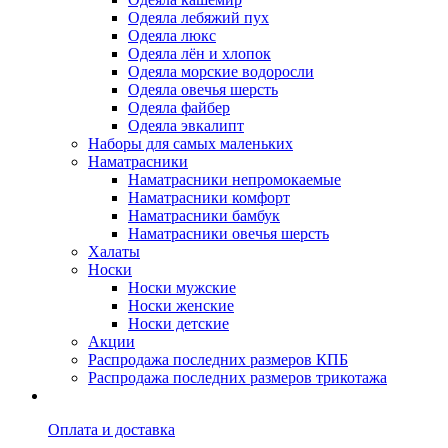
Одеяла лебяжий пух
Одеяла люкс
Одеяла лён и хлопок
Одеяла морские водоросли
Одеяла овечья шерсть
Одеяла файбер
Одеяла эвкалипт
Наборы для самых маленьких
Наматрасники
Наматрасники непромокаемые
Наматрасники комфорт
Наматрасники бамбук
Наматрасники овечья шерсть
Халаты
Носки
Носки мужские
Носки женские
Носки детские
Акции
Распродажа последних размеров КПБ
Распродажа последних размеров трикотажа
Оплата и доставка