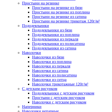
Простыни на резинке
Простыни на резинке из бязи
Простыни на резинке из поплина
Простыни на резинке из сатина
Простыни на резинке трикотаж 120г/м²
Пододеяльники
Пододеяльники из бязи
Пододеяльники из поплина
Пододеяльники из перкаля
Пододеяльники из полисатина
Пододеяльники из сатина
Наволочки
Наволочки из бязи
Наволочки из поплина
Наволочки из перкаля
Наволочки из сатина
Наволочки из полисатина
Наволочки из ситца
Наволочки трикотажные 120г/м²
C детским рисунком
Пододеяльники с детским рисунком
Простыни с детским рисунком
Наволочки с детским рисунком
Наперники
Наволочки непарные