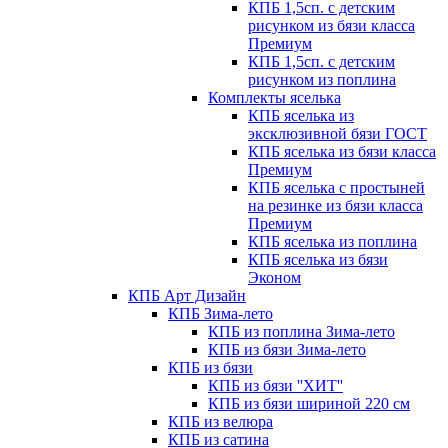
КПБ 1,5сп. с детским
рисунком из бязи класса
Премиум
КПБ 1,5сп. с детским
рисунком из поплина
Комплекты яселька
КПБ яселька из
эксклюзивной бязи ГОСТ
КПБ яселька из бязи класса
Премиум
КПБ яселька с простыней
на резинке из бязи класса
Премиум
КПБ яселька из поплина
КПБ яселька из бязи
Эконом
КПБ Арт Дизайн
КПБ Зима-лето
КПБ из поплина Зима-лето
КПБ из бязи Зима-лето
КПБ из бязи
КПБ из бязи ''ХИТ''
КПБ из бязи шириной 220 см
КПБ из велюра
КПБ из сатина