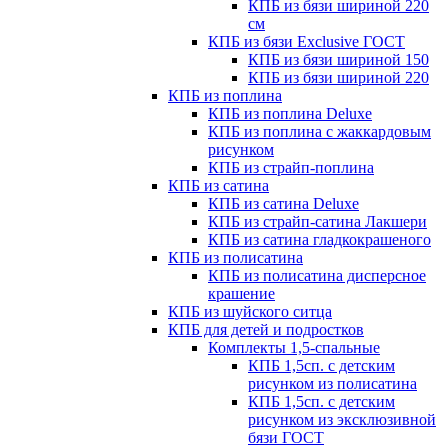
КПБ из бязи шириной 220
см
КПБ из бязи Exclusive ГОСТ
КПБ из бязи шириной 150
КПБ из бязи шириной 220
КПБ из поплина
КПБ из поплина Deluxe
КПБ из поплина с жаккардовым
рисунком
КПБ из страйп-поплина
КПБ из сатина
КПБ из сатина Deluxe
КПБ из страйп-сатина Лакшери
КПБ из сатина гладкокрашеного
КПБ из полисатина
КПБ из полисатина дисперсное
крашение
КПБ из шуйского ситца
КПБ для детей и подростков
Комплекты 1,5-спальные
КПБ 1,5сп. с детским
рисунком из полисатина
КПБ 1,5сп. с детским
рисунком из эксклюзивной
бязи ГОСТ