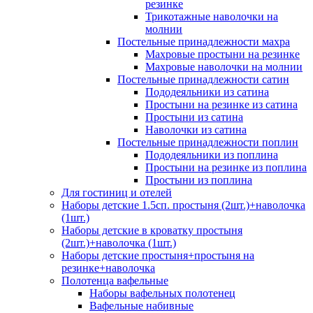
резинке
Трикотажные наволочки на
молнии
Постельные принадлежности махра
Махровые простыни на резинке
Махровые наволочки на молнии
Постельные принадлежности сатин
Пододеяльники из сатина
Простыни на резинке из сатина
Простыни из сатина
Наволочки из сатина
Постельные принадлежности поплин
Пододеяльники из поплина
Простыни на резинке из поплина
Простыни из поплина
Для гостиниц и отелей
Наборы детские 1.5сп. простыня (2шт.)+наволочка
(1шт.)
Наборы детские в кроватку простыня
(2шт.)+наволочка (1шт.)
Наборы детские простыня+простыня на
резинке+наволочка
Полотенца вафельные
Наборы вафельных полотенец
Вафельные набивные