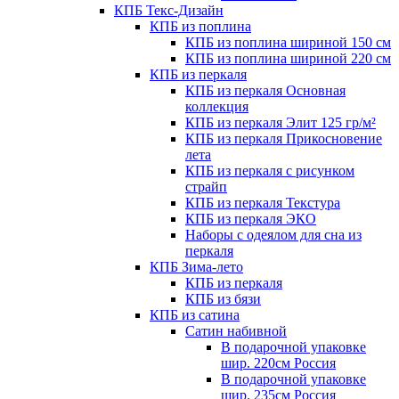
КПБ Текс-Дизайн
КПБ из поплина
КПБ из поплина шириной 150 см
КПБ из поплина шириной 220 см
КПБ из перкаля
КПБ из перкаля Основная
коллекция
КПБ из перкаля Элит 125 гр/м²
КПБ из перкаля Прикосновение
лета
КПБ из перкаля с рисунком
страйп
КПБ из перкаля Текстура
КПБ из перкаля ЭКО
Наборы с одеялом для сна из
перкаля
КПБ Зима-лето
КПБ из перкаля
КПБ из бязи
КПБ из сатина
Сатин набивной
В подарочной упаковке
шир. 220см Россия
В подарочной упаковке
шир. 235см Россия