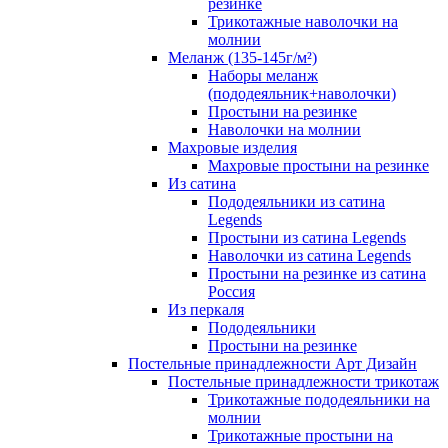
резинке
Трикотажные наволочки на
молнии
Меланж (135-145г/м²)
Наборы меланж
(пододеяльник+наволочки)
Простыни на резинке
Наволочки на молнии
Махровые изделия
Махровые простыни на резинке
Из сатина
Пододеяльники из сатина
Legends
Простыни из сатина Legends
Наволочки из сатина Legends
Простыни на резинке из сатина
Россия
Из перкаля
Пододеяльники
Простыни на резинке
Постельные принадлежности Арт Дизайн
Постельные принадлежности трикотаж
Трикотажные пододеяльники на
молнии
Трикотажные простыни на