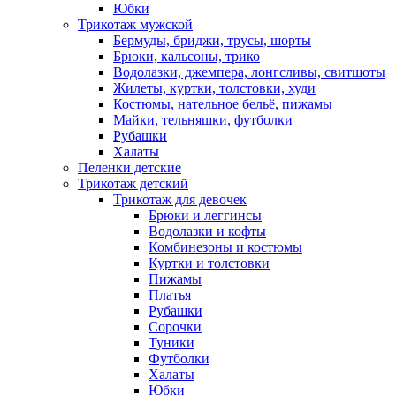
Юбки
Трикотаж мужской
Бермуды, бриджи, трусы, шорты
Брюки, кальсоны, трико
Водолазки, джемпера, лонгсливы, свитшоты
Жилеты, куртки, толстовки, худи
Костюмы, нательное бельё, пижамы
Майки, тельняшки, футболки
Рубашки
Халаты
Пеленки детские
Трикотаж детский
Трикотаж для девочек
Брюки и леггинсы
Водолазки и кофты
Комбинезоны и костюмы
Куртки и толстовки
Пижамы
Платья
Рубашки
Сорочки
Туники
Футболки
Халаты
Юбки