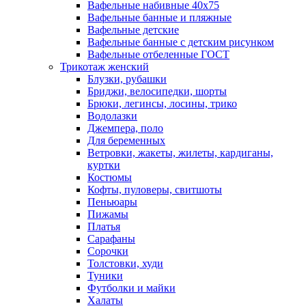
Вафельные набивные 40х75
Вафельные банные и пляжные
Вафельные детские
Вафельные банные с детским рисунком
Вафельные отбеленные ГОСТ
Трикотаж женский
Блузки, рубашки
Бриджи, велосипедки, шорты
Брюки, легинсы, лосины, трико
Водолазки
Джемпера, поло
Для беременных
Ветровки, жакеты, жилеты, кардиганы,
куртки
Костюмы
Кофты, пуловеры, свитшоты
Пеньюары
Пижамы
Платья
Сарафаны
Сорочки
Толстовки, худи
Туники
Футболки и майки
Халаты