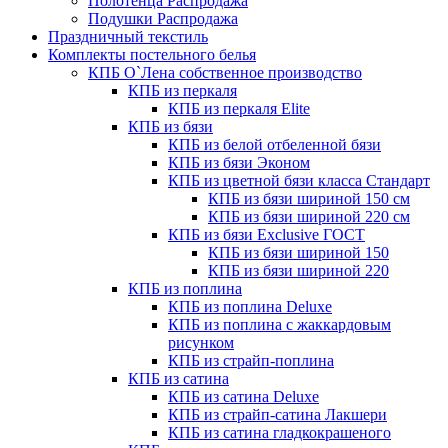
Полотенца Распродажа
Подушки Распродажа
Праздничный текстиль
Комплекты постельного белья
КПБ О`Лена собственное производство
КПБ из перкаля
КПБ из перкаля Elite
КПБ из бязи
КПБ из белой отбеленной бязи
КПБ из бязи Эконом
КПБ из цветной бязи класса Стандарт
КПБ из бязи шириной 150 см
КПБ из бязи шириной 220 см
КПБ из бязи Exclusive ГОСТ
КПБ из бязи шириной 150
КПБ из бязи шириной 220
КПБ из поплина
КПБ из поплина Deluxe
КПБ из поплина с жаккардовым
рисунком
КПБ из страйп-поплина
КПБ из сатина
КПБ из сатина Deluxe
КПБ из страйп-сатина Лакшери
КПБ из сатина гладкокрашеного