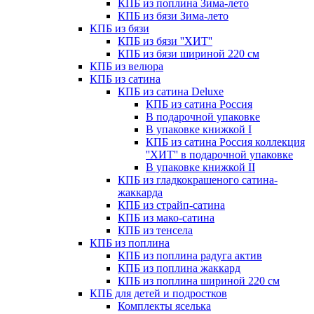
КПБ из поплина Зима-лето
КПБ из бязи Зима-лето
КПБ из бязи
КПБ из бязи ''ХИТ''
КПБ из бязи шириной 220 см
КПБ из велюра
КПБ из сатина
КПБ из сатина Deluxe
КПБ из сатина Россия
В подарочной упаковке
В упаковке книжкой I
КПБ из сатина Россия коллекция
''ХИТ'' в подарочной упаковке
В упаковке книжкой II
КПБ из гладкокрашеного сатина-
жаккарда
КПБ из страйп-сатина
КПБ из мако-сатина
КПБ из тенсела
КПБ из поплина
КПБ из поплина радуга актив
КПБ из поплина жаккард
КПБ из поплина шириной 220 см
КПБ для детей и подростков
Комплекты яселька