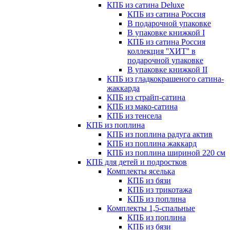
КПБ из сатина Deluxe
КПБ из сатина Россия
В подарочной упаковке
В упаковке книжкой I
КПБ из сатина Россия
коллекция ''ХИТ'' в
подарочной упаковке
В упаковке книжкой II
КПБ из гладкокрашеного сатина-
жаккарда
КПБ из страйп-сатина
КПБ из мако-сатина
КПБ из тенсела
КПБ из поплина
КПБ из поплина радуга актив
КПБ из поплина жаккард
КПБ из поплина шириной 220 см
КПБ для детей и подростков
Комплекты яселька
КПБ из бязи
КПБ из трикотажа
КПБ из поплина
Комплекты 1,5-спальные
КПБ из поплина
КПБ из бязи