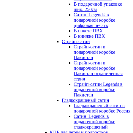
В подарочной упаковке
шир. 250см
Сатин 'Legends' в
подарочной коробке
цифровая печать
В пакете ПВХ
В книжке ПВХ
Страйп-сатин
Страйп-сатин в
подарочной коробке
Пакистан
Страйп-сатин в
подарочной коробке
Пакистан ограниченная
серия
Страйп-сатин Legends в
подарочной коробке
Пакистан
Гладкокрашеный сатин
Гладкокрашеный сатин в
подарочной коробке Россия
Сатин 'Legends' в
подарочной коробке
гладкокрашеный
КПБ для детей и подростков