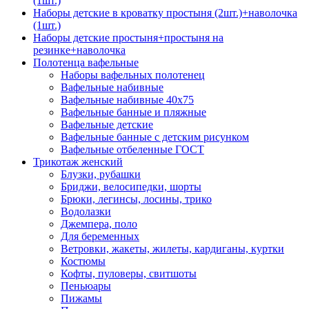
(1шт.)
Наборы детские в кроватку простыня (2шт.)+наволочка
(1шт.)
Наборы детские простыня+простыня на
резинке+наволочка
Полотенца вафельные
Наборы вафельных полотенец
Вафельные набивные
Вафельные набивные 40х75
Вафельные банные и пляжные
Вафельные детские
Вафельные банные с детским рисунком
Вафельные отбеленные ГОСТ
Трикотаж женский
Блузки, рубашки
Бриджи, велосипедки, шорты
Брюки, легинсы, лосины, трико
Водолазки
Джемпера, поло
Для беременных
Ветровки, жакеты, жилеты, кардиганы, куртки
Костюмы
Кофты, пуловеры, свитшоты
Пеньюары
Пижамы