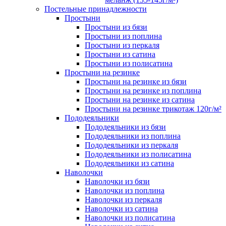
Постельные принадлежности
Простыни
Простыни из бязи
Простыни из поплина
Простыни из перкаля
Простыни из сатина
Простыни из полисатина
Простыни на резинке
Простыни на резинке из бязи
Простыни на резинке из поплина
Простыни на резинке из сатина
Простыни на резинке трикотаж 120г/м²
Пододеяльники
Пододеяльники из бязи
Пододеяльники из поплина
Пододеяльники из перкаля
Пододеяльники из полисатина
Пододеяльники из сатина
Наволочки
Наволочки из бязи
Наволочки из поплина
Наволочки из перкаля
Наволочки из сатина
Наволочки из полисатина