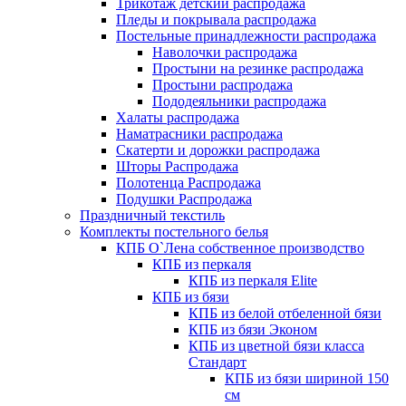
Трикотаж детский распродажа
Пледы и покрывала распродажа
Постельные принадлежности распродажа
Наволочки распродажа
Простыни на резинке распродажа
Простыни распродажа
Пододеяльники распродажа
Халаты распродажа
Наматрасники распродажа
Скатерти и дорожки распродажа
Шторы Распродажа
Полотенца Распродажа
Подушки Распродажа
Праздничный текстиль
Комплекты постельного белья
КПБ О`Лена собственное производство
КПБ из перкаля
КПБ из перкаля Elite
КПБ из бязи
КПБ из белой отбеленной бязи
КПБ из бязи Эконом
КПБ из цветной бязи класса
Стандарт
КПБ из бязи шириной 150
см