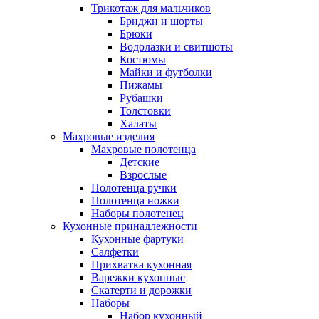
Трикотаж для мальчиков
Бриджи и шорты
Брюки
Водолазки и свитшоты
Костюмы
Майки и футболки
Пижамы
Рубашки
Толстовки
Халаты
Махровые изделия
Махровые полотенца
Детские
Взрослые
Полотенца ручки
Полотенца ножки
Наборы полотенец
Кухонные принадлежности
Кухонные фартуки
Салфетки
Прихватка кухонная
Варежки кухонные
Скатерти и дорожки
Наборы
Набор кухонный