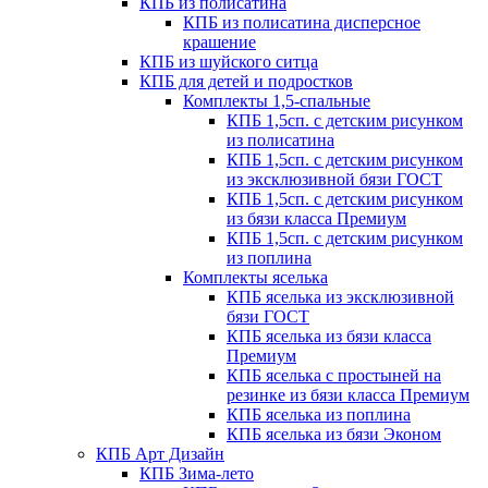
КПБ из полисатина
КПБ из полисатина дисперсное
крашение
КПБ из шуйского ситца
КПБ для детей и подростков
Комплекты 1,5-спальные
КПБ 1,5сп. с детским рисунком
из полисатина
КПБ 1,5сп. с детским рисунком
из эксклюзивной бязи ГОСТ
КПБ 1,5сп. с детским рисунком
из бязи класса Премиум
КПБ 1,5сп. с детским рисунком
из поплина
Комплекты яселька
КПБ яселька из эксклюзивной
бязи ГОСТ
КПБ яселька из бязи класса
Премиум
КПБ яселька с простыней на
резинке из бязи класса Премиум
КПБ яселька из поплина
КПБ яселька из бязи Эконом
КПБ Арт Дизайн
КПБ Зима-лето