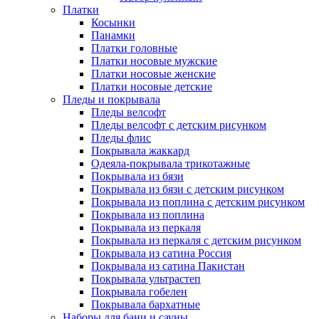
Платки
Косынки
Панамки
Платки головные
Платки носовые мужские
Платки носовые женские
Платки носовые детские
Пледы и покрывала
Пледы велсофт
Пледы велсофт с детским рисунком
Пледы флис
Покрывала жаккард
Одеяла-покрывала трикотажные
Покрывала из бязи
Покрывала из бязи с детским рисунком
Покрывала из поплина с детским рисунком
Покрывала из поплина
Покрывала из перкаля
Покрывала из перкаля с детским рисунком
Покрывала из сатина Россия
Покрывала из сатина Пакистан
Покрывала ультрастеп
Покрывала гобелен
Покрывала бархатные
Наборы для бани и сауны