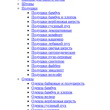
Шторы
Подушки
Подушки бамбук
Подушки бамбук и хлопок
Подушки верблюжья шерсть
Подушки гусиный пух
Подушки декоративные
Подушки комфорт
Подушки кашемир
Подушки лебяжий пух
Подушки овечья шерсть
Подушки ортопедические
Подушки пухо-перовые
Подушки синтепон
Подушки файбер
Подушки эвкалипт
Подушки велсофт
Одеяла
Одеяла байковые и полушерсть
Одеяла бамбук
Одеяла бамбук и хлопок
Одеяла велюр
Одеяла верблюжья шерсть
Одеяла гусиный пух
Одеяла кашемир