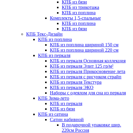
КПБ из бязи
КПБ из трикотажа
КПБ из поплина
Комплекты 1,5-спальные
КПБ из поплина
КПБ из бязи
КПБ Текс-Дизайн
КПБ из поплина
КПБ из поплина шириной 150 см
КПБ из поплина шириной 220 см
КПБ из перкаля
КПБ из перкаля Основная коллекция
КПБ из перкаля Элит 125 гр/м²
КПБ из перкаля Прикосновение лета
КПБ из перкаля с рисунком страйп
КПБ из перкаля Текстура
КПБ из перкаля ЭКО
Наборы с одеялом для сна из перкаля
КПБ Зима-лето
КПБ из перкаля
КПБ из бязи
КПБ из сатина
Сатин набивной
В подарочной упаковке шир.
220см Россия