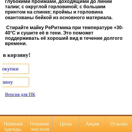
глубокими проймами, доходящими до линии
талии; с округлой горловиной; с большим
принтом на спинке; проймы и горловина
.
окантованы бейкой из основного материала
Стирайте майку
Ре
Ритмика
при температуре
+30-
40°С и сушите её в тени. Это поможет
поддерживать её хороший вид в течение долгого
времени.
 в корзину!
покупки
орзину
Версия для ПК
Новинки
Новинки
Цены
Акции
Отзывы
Мы используем cookie-файлы.
Продолжая использовать наш
одежды
текстиля
сайт, Вы соглашаетесь с их использованием.