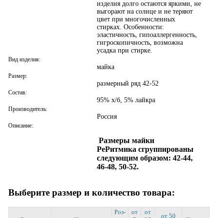
изделия долго остаются яркими, не
Версия для ПК
выгорают на солнце и не теряют
цвет при многочисленных
стирках. Особенности:
эластичность, гипоаллергенность,
гигроскопичность, возможна
усадка при стирке.
Вид изделия:
майка
Размер:
размерный ряд 42-52
Состав:
95% х/б, 5% лайкра
Производитель:
Россия
Описание:
Размеры майки
Ре
Ритмика
сгруппированы
следующим образом: 42-44,
46-48, 50-52.
Выберите размер и количество товара:
Роз­
от
от
от 50