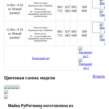
Оплата на карту
Вес: 0.16
50
Перевод на карту сбербанка.
683
637
605
569
кг.
Новый
Оплата на р/с 
731
682
648
609
Р/с - это расчетный счёт 
размер!
предприятия, для расчетов с 
контрагентами.
Оплата на карту
Вес: 0.16
52
Перевод на карту сбербанка.
683
637
605
569
кг.
Новый
Оплата на р/с 
731
682
648
609
Р/с - это расчетный счёт 
размер!
предприятия, для расчетов с 
контрагентами.
Размерный ряд
Купить
Цветовая гамма модели
Майка Ре
Ритмика
изготовлена из