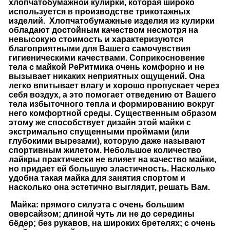
хлопчатобумажной кулирки, которая широко
используется в производстве трикотажных
изделий. Хлопчатобумажные изделия из кулирки
обладают достойным качеством несмотря на
невысокую стоимость и характеризуются
благоприятными для Вашего самочувствия
гигиеническими качествами. Соприкосновение
тела с майкой
Ре
Ритмика
очень комфорно и не
вызывает никаких неприятных ощущений.
Она
легко впитывает влагу и хорошо пропускает через
себя воздух, а это помогает отведению от Вашего
тела избыточного тепла и формированию вокруг
него комфортной среды. Существенным образом
этому же способствует дизайн этой майки с
экстримально спущенными проймами (или
глубокими вырезами), которую даже называют
спортивным жилетом. Небольшое количество
лайкры практически не влияет на качество майки,
но придает ей большую эластичность. Насколько
удобна такая майка для занятия спортом и
насколько она эстетично выглядит, решать Вам.
Майка: прямого силуэта с очень большим
оверсайзом; длиной чуть ли не до середины
бёдер; без рукавов, на широких бретелях; с очень