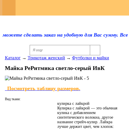
Регистрация
Каталог
Оплата и доставка
можете сделать заказ на удобную для Вас сумму. Все т
Скидки
Каталог
→
Трикотаж женский
→
Футболки и майки
Контакты
Майка РеРитмика светло-серый ИвК
Отзывы
Прайс-лист
Посмотреть таблицу размеров
.
Сертификаты
Вид ткани:
кулирка с лайкрой
Для оптовиков
Кулирка с лайкрой — это обычная
кулика с добавлением
синтетического волокна, другое
Ответы на вопросы
название стрейч-кулир. Лайкра
лучше держит цвет, чем хлопок: