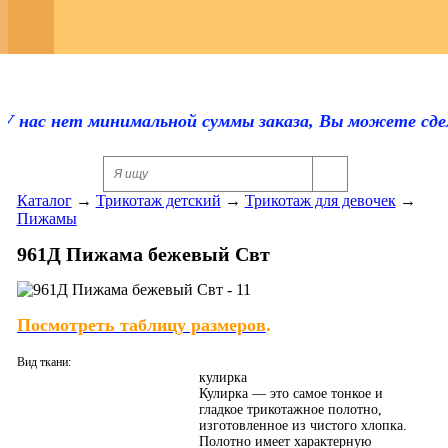
Регистрация
Каталог
Оплата и доставка
 нас нет минимальной суммы заказа, Вы можете сделат
Скидки
Каталог
→
Трикотаж детский
→
Трикотаж для девочек
→
Контакты
Пижамы
Отзывы
961Д Пижама бежевый Свт
Прайс-лист
Посмотреть таблицу размеров
.
Сертификаты
Вид ткани:
Для оптовиков
кулирка
Кулирка — это самое тонкое и
гладкое трикотажное полотно,
Ответы на вопросы
изготовленное из чистого хлопка.
Полотно имеет характерную