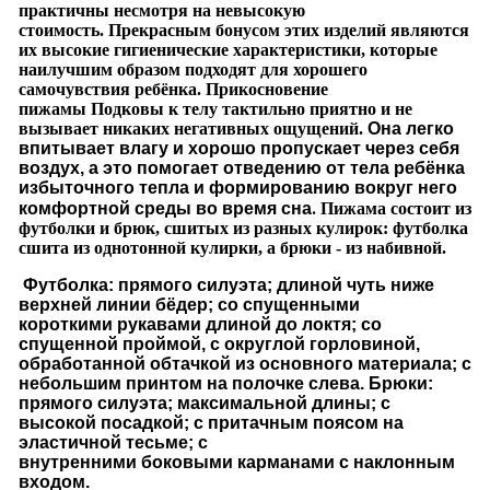
практичны несмотря на невысокую
стоимость.
Прекрасным бонусом этих изделий являются
их высокие гигиенические характеристики, которые
наилучшим образом подходят для хорошего
самочувствия ребёнка. Прикосновение
пижамы
Подковы
к телу тактильно приятно и не
вызывает никаких негативных ощущений.
Она легко
впитывает влагу и хорошо пропускает через себя
воздух, а это помогает отведению от тела ребёнка
избыточного тепла и формированию вокруг него
.
комфортной среды во время сна
Пижама состоит из
футболки и брюк, сшитых из разных кулирок: футболка
сшита из однотонной кулирки, а брюки - из набивной.
Футболка: прямого силуэта; длиной чуть ниже
верхней линии бёдер; со спущенными
короткими
рукавами длиной до локтя
; со
спущенной проймой, с округлой горловиной,
обработанной обтачкой из основного материала; с
небольшим принтом на полочке слева. Брюки:
прямого силуэта; максимальной длины; с
высокой посадкой; с притачным поясом на
эластичной тесьме; с
внутренними
боковыми
карманами с наклонным
входом.