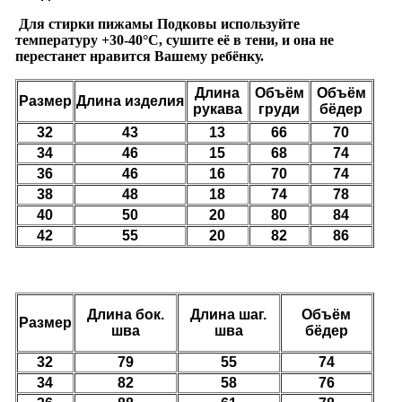
Для стирки пижамы
Подковы
используйте
температуру
+30-40°C, сушите её в тени, и она не
перестанет нравится Вашему ребёнку.
Длина
Объём
Объём
Размер
Длина
изделия
рукава
груди
бёдер
32
43
13
66
70
34
46
15
68
74
36
46
16
70
74
38
48
18
74
78
40
50
20
80
84
42
55
20
82
86
Длина
бок.
Длина шаг.
Объём
Размер
шва
шва
бёдер
32
79
55
74
34
82
58
76