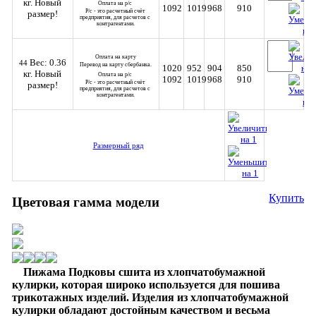
кг.
Новый
Оплата на р/с 
1092
1019
968
910
Р/с - это расчетный счёт 
размер!
предприятия, для расчетов с 
контрагентами.
Оплата на карту
Вес: 0.36
44
Перевод на карту сбербанка.
1020
952
904
850
кг.
Новый
Оплата на р/с 
1092
1019
968
910
Р/с - это расчетный счёт 
размер!
предприятия, для расчетов с 
контрагентами.
Размерный ряд
Купить
Цветовая гамма модели
Пижама Подковы
сшита из хлопчатобумажной
кулирки, которая широко используется для пошива
трикотажных изделий. И
зделия из хлопчатобумажной
кулирки обладают достойным качеством и
весьма