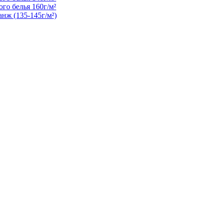
го белья 160г/м²
нж (135-145г/м²)