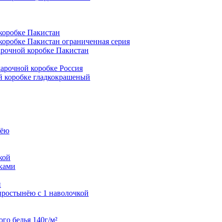
коробке Пакистан
коробке Пакистан ограниченная серия
арочной коробке Пакистан
арочной коробке Россия
ой коробке гладкокрашеный
нёю
кой
чками
и
простынёю с 1 наволочкой
го белья 140г/м²