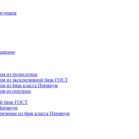
исунком
рашение
ком из полисатина
ком из эксклюзивной бязи ГОСТ
ком из бязи класса Премиум
ком из поплина
ой бязи ГОСТ
 Премиум
 резинке из бязи класса Премиум