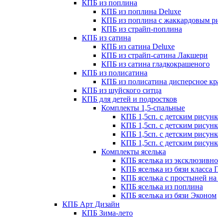
КПБ из поплина
КПБ из поплина Deluxe
КПБ из поплина с жаккардовым р
КПБ из страйп-поплина
КПБ из сатина
КПБ из сатина Deluxe
КПБ из страйп-сатина Лакшери
КПБ из сатина гладкокрашеного
КПБ из полисатина
КПБ из полисатина дисперсное к
КПБ из шуйского ситца
КПБ для детей и подростков
Комплекты 1,5-спальные
КПБ 1,5сп. с детским рисун
КПБ 1,5сп. с детским рисун
КПБ 1,5сп. с детским рисун
КПБ 1,5сп. с детским рисун
Комплекты яселька
КПБ яселька из эксклюзивн
КПБ яселька из бязи класса
КПБ яселька с простыней на
КПБ яселька из поплина
КПБ яселька из бязи Эконом
КПБ Арт Дизайн
КПБ Зима-лето