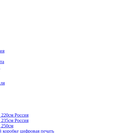
ия
та
п
аля
 220см Россия
 235см Россия
 250см
й коробке цифровая печать