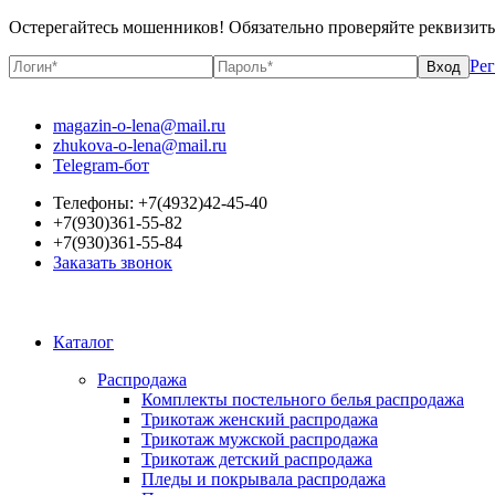
Остерегайтесь мошенников! Обязательно проверяйте реквизит
Ре
magazin-o-lena@mail.ru
zhukova-o-lena@mail.ru
Telegram-бот
Телефоны: +7(4932)42-45-40
+7(930)361-55-82
+7(930)361-55-84
Заказать звонок
Каталог
Распродажа
Комплекты постельного белья распродажа
Трикотаж женский распродажа
Трикотаж мужской распродажа
Трикотаж детский распродажа
Пледы и покрывала распродажа