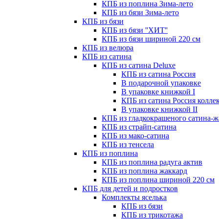
КПБ из поплина Зима-лето
КПБ из бязи Зима-лето
КПБ из бязи
КПБ из бязи ''ХИТ''
КПБ из бязи шириной 220 см
КПБ из велюра
КПБ из сатина
КПБ из сатина Deluxe
КПБ из сатина Россия
В подарочной упаковке
В упаковке книжкой I
КПБ из сатина Россия коллек
В упаковке книжкой II
КПБ из гладкокрашеного сатина-ж
КПБ из страйп-сатина
КПБ из мако-сатина
КПБ из тенсела
КПБ из поплина
КПБ из поплина радуга актив
КПБ из поплина жаккард
КПБ из поплина шириной 220 см
КПБ для детей и подростков
Комплекты яселька
КПБ из бязи
КПБ из трикотажа