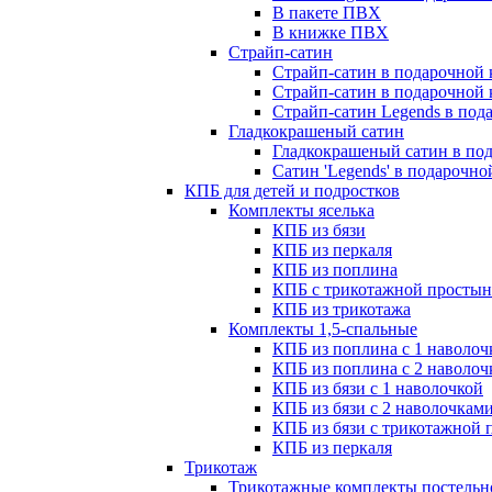
В пакете ПВХ
В книжке ПВХ
Страйп-сатин
Страйп-сатин в подарочной 
Страйп-сатин в подарочной 
Страйп-сатин Legends в под
Гладкокрашеный сатин
Гладкокрашеный сатин в под
Сатин 'Legends' в подарочн
КПБ для детей и подростков
Комплекты яселька
КПБ из бязи
КПБ из перкаля
КПБ из поплина
КПБ с трикотажной просты
КПБ из трикотажа
Комплекты 1,5-спальные
КПБ из поплина с 1 наволоч
КПБ из поплина с 2 наволо
КПБ из бязи с 1 наволочкой
КПБ из бязи с 2 наволочкам
КПБ из бязи с трикотажной 
КПБ из перкаля
Трикотаж
Трикотажные комплекты постельно