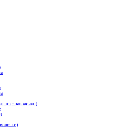
е
ом
е
ом
яльник+наволочки)
е
и
волочки)