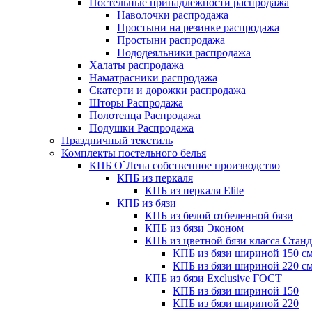
Постельные принадлежности распродажа
Наволочки распродажа
Простыни на резинке распродажа
Простыни распродажа
Пододеяльники распродажа
Халаты распродажа
Наматрасники распродажа
Скатерти и дорожки распродажа
Шторы Распродажа
Полотенца Распродажа
Подушки Распродажа
Праздничный текстиль
Комплекты постельного белья
КПБ О`Лена собственное производство
КПБ из перкаля
КПБ из перкаля Elite
КПБ из бязи
КПБ из белой отбеленной бязи
КПБ из бязи Эконом
КПБ из цветной бязи класса Станд
КПБ из бязи шириной 150 с
КПБ из бязи шириной 220 с
КПБ из бязи Exclusive ГОСТ
КПБ из бязи шириной 150
КПБ из бязи шириной 220