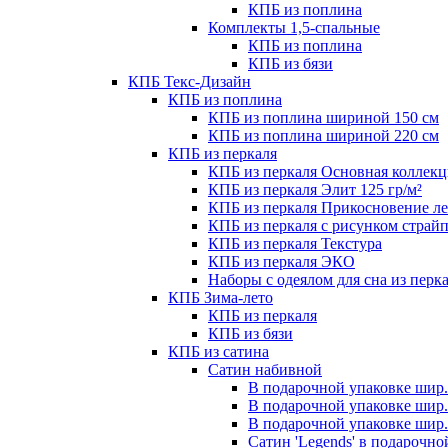
КПБ из поплина
Комплекты 1,5-спальные
КПБ из поплина
КПБ из бязи
КПБ Текс-Дизайн
КПБ из поплина
КПБ из поплина шириной 150 см
КПБ из поплина шириной 220 см
КПБ из перкаля
КПБ из перкаля Основная коллекц
КПБ из перкаля Элит 125 гр/м²
КПБ из перкаля Прикосновение ле
КПБ из перкаля с рисунком страй
КПБ из перкаля Текстура
КПБ из перкаля ЭКО
Наборы с одеялом для сна из перк
КПБ Зима-лето
КПБ из перкаля
КПБ из бязи
КПБ из сатина
Сатин набивной
В подарочной упаковке шир.
В подарочной упаковке шир.
В подарочной упаковке шир.
Сатин 'Legends' в подарочно