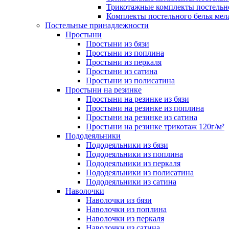
Трикотажные комплекты постельно
Комплекты постельного белья мела
Постельные принадлежности
Простыни
Простыни из бязи
Простыни из поплина
Простыни из перкаля
Простыни из сатина
Простыни из полисатина
Простыни на резинке
Простыни на резинке из бязи
Простыни на резинке из поплина
Простыни на резинке из сатина
Простыни на резинке трикотаж 120г/м²
Пододеяльники
Пододеяльники из бязи
Пододеяльники из поплина
Пододеяльники из перкаля
Пододеяльники из полисатина
Пододеяльники из сатина
Наволочки
Наволочки из бязи
Наволочки из поплина
Наволочки из перкаля
Наволочки из сатина