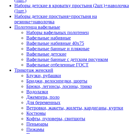
(1шт.)
Наборы детские в кроватку простыня (2шт.)+наволочка
(1шт.)
Наборы детские простыня+простыня на
резинке+наволочка
Полотенца вафельные
Наборы вафельных полотенец
Вафельные набивные
Вафельные набивные 40х75
Вафельные банные и пляжные
Вафельные детские
Вафельные банные с детским рисунком
Вафельные отбеленные ГОСТ
Трикотаж женский
Блузки, рубашки
Бриджи, велосипедки, шорты
Брюки, легинсы, лосины, трико
Водолазки
Джемпера, поло
Для беременных
Ветровки, жакеты, жилеты, кардиганы, куртки
Костюмы
Кофты, пуловеры, свитшоты
Пеньюары
Пижамы