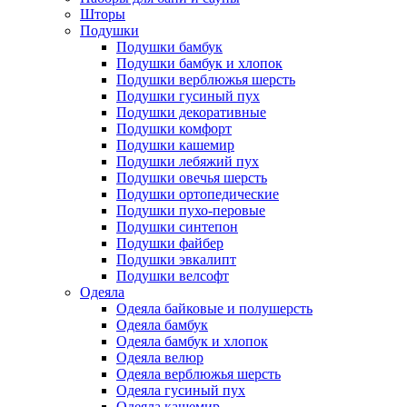
Шторы
Подушки
Подушки бамбук
Подушки бамбук и хлопок
Подушки верблюжья шерсть
Подушки гусиный пух
Подушки декоративные
Подушки комфорт
Подушки кашемир
Подушки лебяжий пух
Подушки овечья шерсть
Подушки ортопедические
Подушки пухо-перовые
Подушки синтепон
Подушки файбер
Подушки эвкалипт
Подушки велсофт
Одеяла
Одеяла байковые и полушерсть
Одеяла бамбук
Одеяла бамбук и хлопок
Одеяла велюр
Одеяла верблюжья шерсть
Одеяла гусиный пух
Одеяла кашемир