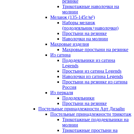
резинке
Трикотажные наволочки на
молнии
Меланж (135-145г/м²)
Наборы меланж
(пододеяльник+наволочки)
Простыни на резинке
Наволочки на молнии
Махровые изделия
Махровые простыни на резинке
Из сатина
Пододеяльники из сатина
Legends
Простыни из сатина Legends
Наволочки из сатина Legends
Простыни на резинке из сатина
Россия
Из перкаля
Пододеяльники
Простыни на резинке
Постельные принадлежности Арт Дизайн
Постельные принадлежности трикотаж
Трикотажные пододеяльники на
молнии
Трикотажные простыни на