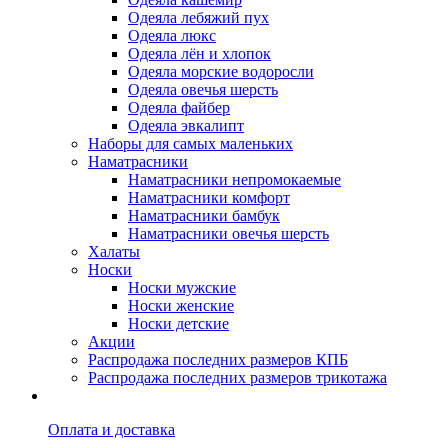
Одеяла лебяжий пух
Одеяла люкс
Одеяла лён и хлопок
Одеяла морские водоросли
Одеяла овечья шерсть
Одеяла файбер
Одеяла эвкалипт
Наборы для самых маленьких
Наматрасники
Наматрасники непромокаемые
Наматрасники комфорт
Наматрасники бамбук
Наматрасники овечья шерсть
Халаты
Носки
Носки мужские
Носки женские
Носки детские
Акции
Распродажа последних размеров КПБ
Распродажа последних размеров трикотажа
Оплата и доставка