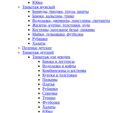
Юбки
Трикотаж мужской
Бермуды, бриджи, трусы, шорты
Брюки, кальсоны, трико
Водолазки, джемпера, лонгсливы, свитшоты
Жилеты, куртки, толстовки, худи
Костюмы, нательное бельё, пижамы
Майки, тельняшки, футболки
Рубашки
Халаты
Пеленки детские
Трикотаж детский
Трикотаж для девочек
Брюки и леггинсы
Водолазки и кофты
Комбинезоны и костюмы
Куртки и толстовки
Пижамы
Платья
Рубашки
Сорочки
Туники
Футболки
Халаты
Юбки