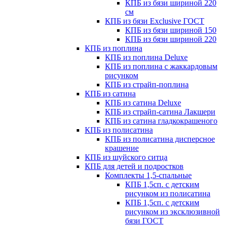
КПБ из бязи шириной 220
см
КПБ из бязи Exclusive ГОСТ
КПБ из бязи шириной 150
КПБ из бязи шириной 220
КПБ из поплина
КПБ из поплина Deluxe
КПБ из поплина с жаккардовым
рисунком
КПБ из страйп-поплина
КПБ из сатина
КПБ из сатина Deluxe
КПБ из страйп-сатина Лакшери
КПБ из сатина гладкокрашеного
КПБ из полисатина
КПБ из полисатина дисперсное
крашение
КПБ из шуйского ситца
КПБ для детей и подростков
Комплекты 1,5-спальные
КПБ 1,5сп. с детским
рисунком из полисатина
КПБ 1,5сп. с детским
рисунком из эксклюзивной
бязи ГОСТ