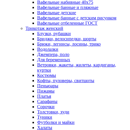
Вафельные набивные 40х75
Вафельные банные и пляжные
Вафельные детские
Вафельные банные с детским рисунком
Вафельные отбеленные ГОСТ
Трикотаж женский
Блузки, рубашки
Бриджи, велосипедки, шорты
Брюки, легинсы, лосины, трико
Водолазки
Джемпера, поло
Для беременных
Ветровки, жакеты, жилеты, кардиганы,
куртки
Костюмы
Кофты, пуловеры, свитшоты
Пеньюары
Пижамы
Платья
Сарафаны
Сорочки
Толстовки, худи
Туники
Футболки и майки
Халаты