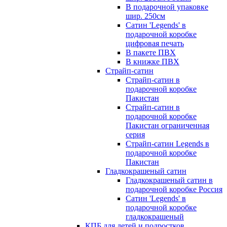
В подарочной упаковке
шир. 250см
Сатин 'Legends' в
подарочной коробке
цифровая печать
В пакете ПВХ
В книжке ПВХ
Страйп-сатин
Страйп-сатин в
подарочной коробке
Пакистан
Страйп-сатин в
подарочной коробке
Пакистан ограниченная
серия
Страйп-сатин Legends в
подарочной коробке
Пакистан
Гладкокрашеный сатин
Гладкокрашеный сатин в
подарочной коробке Россия
Сатин 'Legends' в
подарочной коробке
гладкокрашеный
КПБ для детей и подростков