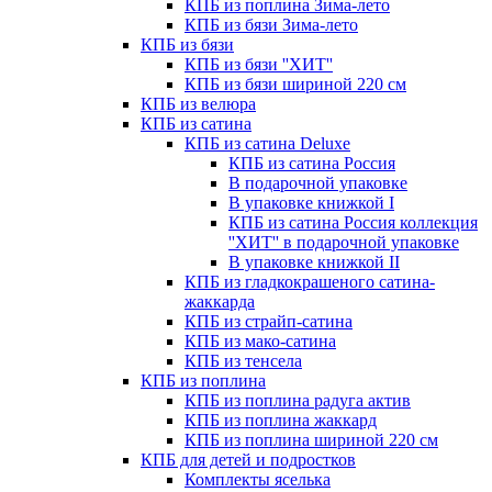
КПБ из поплина Зима-лето
КПБ из бязи Зима-лето
КПБ из бязи
КПБ из бязи ''ХИТ''
КПБ из бязи шириной 220 см
КПБ из велюра
КПБ из сатина
КПБ из сатина Deluxe
КПБ из сатина Россия
В подарочной упаковке
В упаковке книжкой I
КПБ из сатина Россия коллекция
''ХИТ'' в подарочной упаковке
В упаковке книжкой II
КПБ из гладкокрашеного сатина-
жаккарда
КПБ из страйп-сатина
КПБ из мако-сатина
КПБ из тенсела
КПБ из поплина
КПБ из поплина радуга актив
КПБ из поплина жаккард
КПБ из поплина шириной 220 см
КПБ для детей и подростков
Комплекты яселька