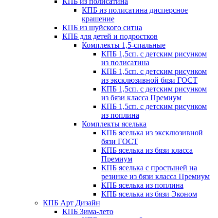
КПБ из полисатина
КПБ из полисатина дисперсное
крашение
КПБ из шуйского ситца
КПБ для детей и подростков
Комплекты 1,5-спальные
КПБ 1,5сп. с детским рисунком
из полисатина
КПБ 1,5сп. с детским рисунком
из эксклюзивной бязи ГОСТ
КПБ 1,5сп. с детским рисунком
из бязи класса Премиум
КПБ 1,5сп. с детским рисунком
из поплина
Комплекты яселька
КПБ яселька из эксклюзивной
бязи ГОСТ
КПБ яселька из бязи класса
Премиум
КПБ яселька с простыней на
резинке из бязи класса Премиум
КПБ яселька из поплина
КПБ яселька из бязи Эконом
КПБ Арт Дизайн
КПБ Зима-лето