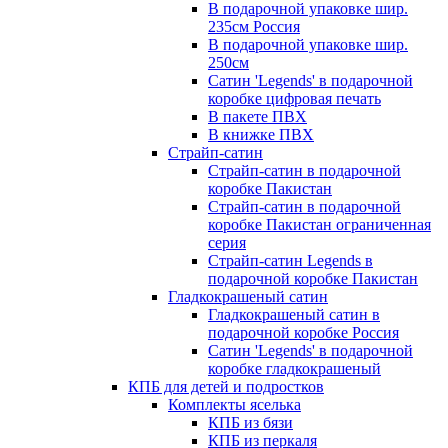
В подарочной упаковке шир.
235см Россия
В подарочной упаковке шир.
250см
Сатин 'Legends' в подарочной
коробке цифровая печать
В пакете ПВХ
В книжке ПВХ
Страйп-сатин
Страйп-сатин в подарочной
коробке Пакистан
Страйп-сатин в подарочной
коробке Пакистан ограниченная
серия
Страйп-сатин Legends в
подарочной коробке Пакистан
Гладкокрашеный сатин
Гладкокрашеный сатин в
подарочной коробке Россия
Сатин 'Legends' в подарочной
коробке гладкокрашеный
КПБ для детей и подростков
Комплекты яселька
КПБ из бязи
КПБ из перкаля