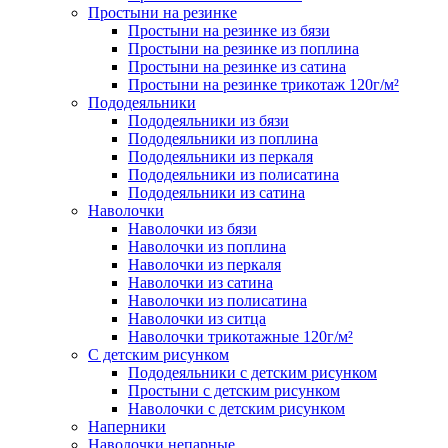
Простыни на резинке
Простыни на резинке из бязи
Простыни на резинке из поплина
Простыни на резинке из сатина
Простыни на резинке трикотаж 120г/м²
Пододеяльники
Пододеяльники из бязи
Пододеяльники из поплина
Пододеяльники из перкаля
Пододеяльники из полисатина
Пододеяльники из сатина
Наволочки
Наволочки из бязи
Наволочки из поплина
Наволочки из перкаля
Наволочки из сатина
Наволочки из полисатина
Наволочки из ситца
Наволочки трикотажные 120г/м²
C детским рисунком
Пододеяльники с детским рисунком
Простыни с детским рисунком
Наволочки с детским рисунком
Наперники
Наволочки непарные