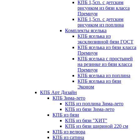
КПБ 1,5сп. с детским
рисунком из бязи класса
Премиум
КПБ 1,5сп. с детским
рисунком из поплина
Комплекты яселька
КПБ яселька из
эксклюзивной бязи ГОСТ
КПБ яселька из бязи класса
Премиум
КПБ яселька с простыней
на резинке из бязи класса
Премиум
КПБ яселька из поплина
КПБ яселька из бязи
Эконом
КПБ Арт Дизайн
КПБ Зима-лето
КПБ из поплина Зима-лето
КПБ из бязи Зима-лето
КПБ из бязи
КПБ из бязи ''ХИТ''
КПБ из бязи шириной 220 см
КПБ из велюра
КПБ из сатина