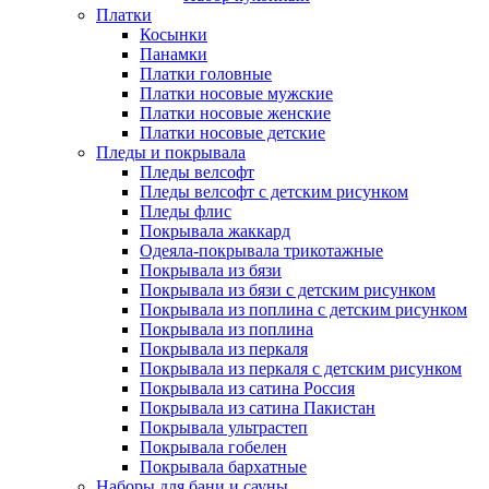
Платки
Косынки
Панамки
Платки головные
Платки носовые мужские
Платки носовые женские
Платки носовые детские
Пледы и покрывала
Пледы велсофт
Пледы велсофт с детским рисунком
Пледы флис
Покрывала жаккард
Одеяла-покрывала трикотажные
Покрывала из бязи
Покрывала из бязи с детским рисунком
Покрывала из поплина с детским рисунком
Покрывала из поплина
Покрывала из перкаля
Покрывала из перкаля с детским рисунком
Покрывала из сатина Россия
Покрывала из сатина Пакистан
Покрывала ультрастеп
Покрывала гобелен
Покрывала бархатные
Наборы для бани и сауны