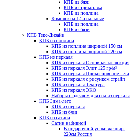
КПБ из бязи
КПБ из трикотажа
КПБ из поплина
Комплекты 1,5-спальные
КПБ из поплина
КПБ из бязи
КПБ Текс-Дизайн
КПБ из поплина
КПБ из поплина шириной 150 см
КПБ из поплина шириной 220 см
КПБ из перкаля
КПБ из перкаля Основная коллекция
КПБ из перкаля Элит 125 гр/м²
КПБ из перкаля Прикосновение лета
КПБ из перкаля с рисунком страйп
КПБ из перкаля Текстура
КПБ из перкаля ЭКО
Наборы с одеялом для сна из перкаля
КПБ Зима-лето
КПБ из перкаля
КПБ из бязи
КПБ из сатина
Сатин набивной
В подарочной упаковке шир.
220см Россия