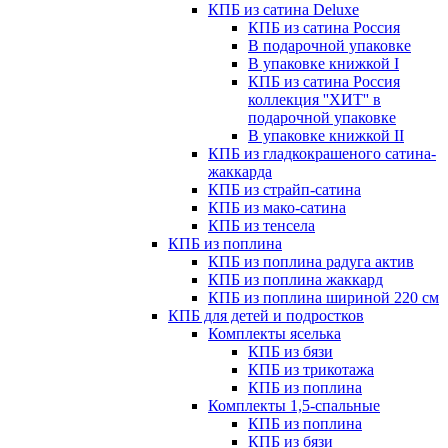
КПБ из сатина Deluxe
КПБ из сатина Россия
В подарочной упаковке
В упаковке книжкой I
КПБ из сатина Россия
коллекция ''ХИТ'' в
подарочной упаковке
В упаковке книжкой II
КПБ из гладкокрашеного сатина-
жаккарда
КПБ из страйп-сатина
КПБ из мако-сатина
КПБ из тенсела
КПБ из поплина
КПБ из поплина радуга актив
КПБ из поплина жаккард
КПБ из поплина шириной 220 см
КПБ для детей и подростков
Комплекты яселька
КПБ из бязи
КПБ из трикотажа
КПБ из поплина
Комплекты 1,5-спальные
КПБ из поплина
КПБ из бязи