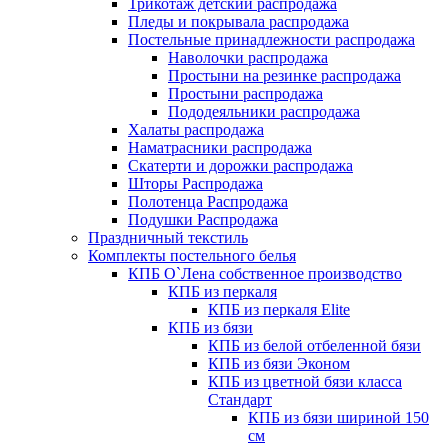
Трикотаж детский распродажа
Пледы и покрывала распродажа
Постельные принадлежности распродажа
Наволочки распродажа
Простыни на резинке распродажа
Простыни распродажа
Пододеяльники распродажа
Халаты распродажа
Наматрасники распродажа
Скатерти и дорожки распродажа
Шторы Распродажа
Полотенца Распродажа
Подушки Распродажа
Праздничный текстиль
Комплекты постельного белья
КПБ О`Лена собственное производство
КПБ из перкаля
КПБ из перкаля Elite
КПБ из бязи
КПБ из белой отбеленной бязи
КПБ из бязи Эконом
КПБ из цветной бязи класса
Стандарт
КПБ из бязи шириной 150
см