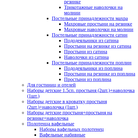
резинке
Трикотажные наволочки на
молнии
Постельные принадлежности махра
Махровые простыни на резинке
Махровые наволочки на молнии
Постельные принадлежности сатин
Пододеяльники из сатина
Простыни на резинке из сатина
Простыни из сатина
Наволочки из сатина
Постельные принадлежности поплин
Пододеяльники из поплина
Простыни на резинке из поплина
Простыни из поплина
Для гостиниц и отелей
Наборы детские 1.5сп. простыня (2шт.)+наволочка
(1шт.)
Наборы детские в кроватку простыня
(2шт.)+наволочка (1шт.)
Наборы детские простыня+простыня на
резинке+наволочка
Полотенца вафельные
Наборы вафельных полотенец
Вафельные набивные