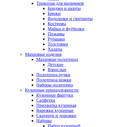
Трикотаж для мальчиков
Бриджи и шорты
Брюки
Водолазки и свитшоты
Костюмы
Майки и футболки
Пижамы
Рубашки
Толстовки
Халаты
Махровые изделия
Махровые полотенца
Детские
Взрослые
Полотенца ручки
Полотенца ножки
Наборы полотенец
Кухонные принадлежности
Кухонные фартуки
Салфетки
Прихватка кухонная
Варежки кухонные
Скатерти и дорожки
Наборы
Набор кухонный