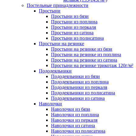
Постельные принадлежности
Простыни
Простыни из бязи
Простыни из поплина
Простыни из перкаля
Простыни из сатина
Простыни из полисатина
Простыни на резинке
Простыни на резинке из бязи
Простыни на резинке из поплина
Простыни на резинке из сатина
Простыни на резинке трикотаж 120г/м²
Пододеяльники
Пододеяльники из бязи
Пододеяльники из поплина
Пододеяльники из перкаля
Пододеяльники из полисатина
Пододеяльники из сатина
Наволочки
Наволочки из бязи
Наволочки из поплина
Наволочки из перкаля
Наволочки из сатина
Наволочки из полисатина