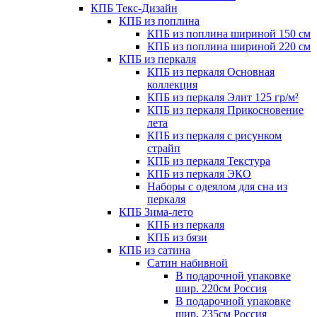
КПБ Текс-Дизайн
КПБ из поплина
КПБ из поплина шириной 150 см
КПБ из поплина шириной 220 см
КПБ из перкаля
КПБ из перкаля Основная
коллекция
КПБ из перкаля Элит 125 гр/м²
КПБ из перкаля Прикосновение
лета
КПБ из перкаля с рисунком
страйп
КПБ из перкаля Текстура
КПБ из перкаля ЭКО
Наборы с одеялом для сна из
перкаля
КПБ Зима-лето
КПБ из перкаля
КПБ из бязи
КПБ из сатина
Сатин набивной
В подарочной упаковке
шир. 220см Россия
В подарочной упаковке
шир. 235см Россия