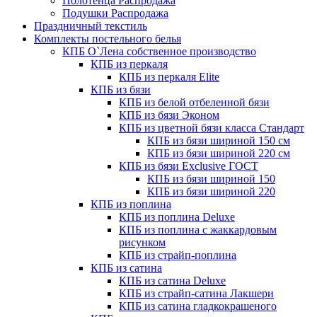
Полотенца Распродажа
Подушки Распродажа
Праздничный текстиль
Комплекты постельного белья
КПБ О`Лена собственное производство
КПБ из перкаля
КПБ из перкаля Elite
КПБ из бязи
КПБ из белой отбеленной бязи
КПБ из бязи Эконом
КПБ из цветной бязи класса Стандарт
КПБ из бязи шириной 150 см
КПБ из бязи шириной 220 см
КПБ из бязи Exclusive ГОСТ
КПБ из бязи шириной 150
КПБ из бязи шириной 220
КПБ из поплина
КПБ из поплина Deluxe
КПБ из поплина с жаккардовым
рисунком
КПБ из страйп-поплина
КПБ из сатина
КПБ из сатина Deluxe
КПБ из страйп-сатина Лакшери
КПБ из сатина гладкокрашеного